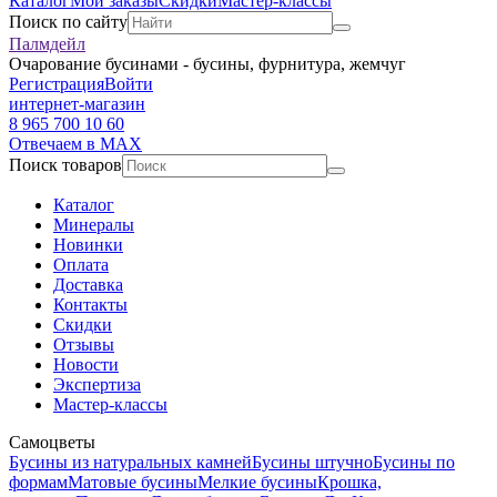
Каталог
Мои заказы
Скидки
Мастер-классы
Поиск по сайту
Палмдейл
Очарование бусинами - бусины, фурнитура, жемчуг
Регистрация
Войти
интернет-магазин
8 965 700 10 60
Отвечаем в MAX
Поиск товаров
Каталог
Минералы
Новинки
Оплата
Доставка
Контакты
Скидки
Отзывы
Новости
Экспертиза
Мастер-классы
Самоцветы
Бусины из натуральных камней
Бусины штучно
Бусины по
формам
Матовые бусины
Мелкие бусины
Крошка,