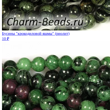
Бусины "крокодиловой яшмы" (риолит)
10 ₽