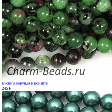
Бусины корунда в цоизите
245 ₽