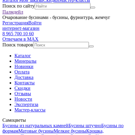
Каталог
Мои заказы
Скидки
Мастер-классы
Поиск по сайту
Палмдейл
Очарование бусинами - бусины, фурнитура, жемчуг
Регистрация
Войти
интернет-магазин
8 965 700 10 60
Отвечаем в MAX
Поиск товаров
Каталог
Минералы
Новинки
Оплата
Доставка
Контакты
Скидки
Отзывы
Новости
Экспертиза
Мастер-классы
Самоцветы
Бусины из натуральных камней
Бусины штучно
Бусины по
формам
Матовые бусины
Мелкие бусины
Крошка,