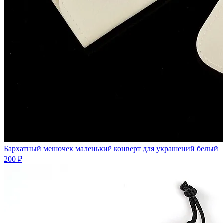
Бархатный мешочек маленький конверт для украшений белый
200 ₽