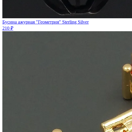
Бycинa ажурная "Геометрия" Sterling Silver
210 ₽