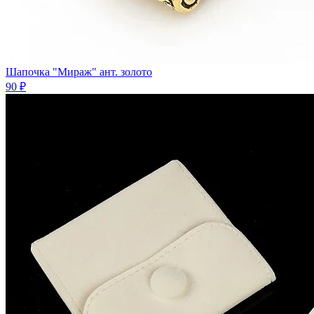
Шапочка "Мираж" ант. золото
90 ₽