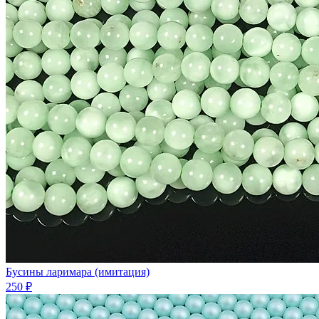
Бусины ларимара (имитация)
250 ₽