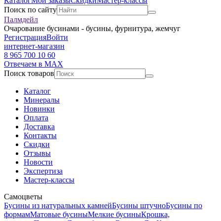
Каталог
Мои заказы
Скидки
Мастер-классы
Поиск по сайту
Палмдейл
Очарование бусинами - бусины, фурнитура, жемчуг
Регистрация
Войти
интернет-магазин
8 965 700 10 60
Отвечаем в MAX
Поиск товаров
Каталог
Минералы
Новинки
Оплата
Доставка
Контакты
Скидки
Отзывы
Новости
Экспертиза
Мастер-классы
Самоцветы
Бусины из натуральных камней
Бусины штучно
Бусины по
формам
Матовые бусины
Мелкие бусины
Крошка,