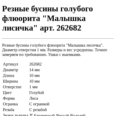
Резные бусины голубого
флюорита "Малышка
лисичка" арт. 262682
Резные бусины голубого флюорита "Малышка лисичка".
Диаметр отверстия 1 мм. Размеры и вес усреднены. Точнее
замеряем по требованию. Ушки с выемками.
Артикул
262682
Диаметр
14 мм
Длина
10 мм
Ширина
10 мм
Отверстие
1 мм
Цвет
Голубой
Форма
Лиса
Огранка
С огранкой
Резьба
С резьбой
Знаки зодиака
♊ Близнецы
♎ Весы
♒ Водолей