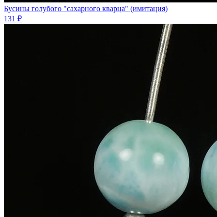
Бусины голубого "сахарного кварца" (имитация)
131 ₽