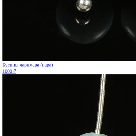
Бусины ларимара (пара)
1000 ₽