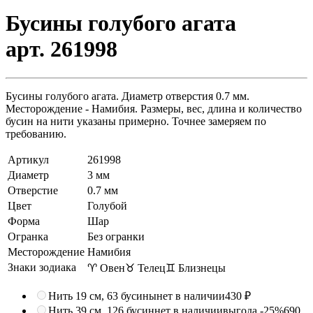
Бусины голубого агата
арт. 261998
Бусины голубого агата. Диаметр отверстия 0.7 мм.
Месторождение - Намибия. Размеры, вес, длина и количество
бусин на нити указаны примерно. Точнее замеряем по
требованию.
Артикул
261998
Диаметр
3 мм
Отверстие
0.7 мм
Цвет
Голубой
Форма
Шар
Огранка
Без огранки
Месторождение
Намибия
Знаки зодиака
♈ Овен
♉ Телец
♊ Близнецы
Нить 19 см, 63 бусины
нет в наличии
430 ₽
Нить 39 см, 126 бусин
нет в наличии
выгода -25%
690