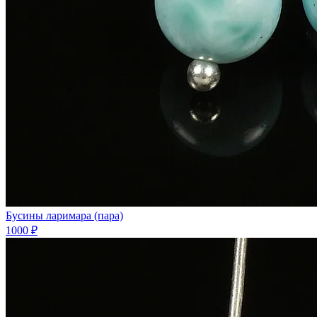
Бусины ларимара (пара)
1000 ₽