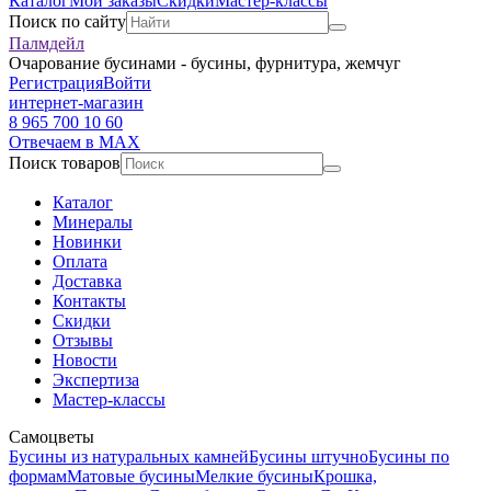
Каталог
Мои заказы
Скидки
Мастер-классы
Поиск по сайту
Палмдейл
Очарование бусинами - бусины, фурнитура, жемчуг
Регистрация
Войти
интернет-магазин
8 965 700 10 60
Отвечаем в MAX
Поиск товаров
Каталог
Минералы
Новинки
Оплата
Доставка
Контакты
Скидки
Отзывы
Новости
Экспертиза
Мастер-классы
Самоцветы
Бусины из натуральных камней
Бусины штучно
Бусины по
формам
Матовые бусины
Мелкие бусины
Крошка,