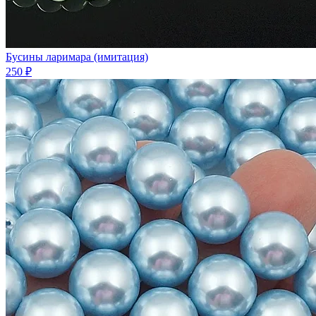
Бусины ларимара (имитация)
250 ₽