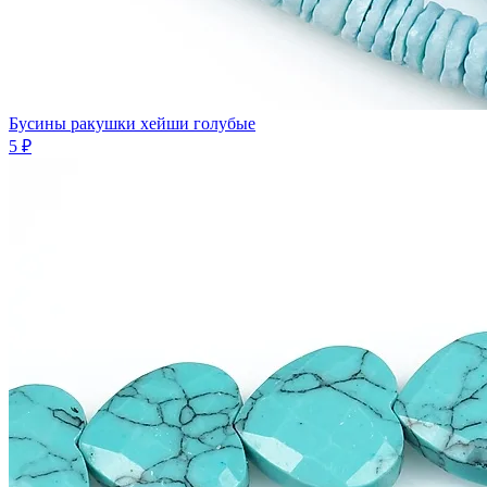
Бусины ракушки хейши голубые
5 ₽