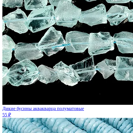
Дикие бусины аквакварца полуматовые
55 ₽