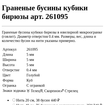
Граненые бусины кубики
бирюзы арт. 261095
Граненые бусины кубики бирюзы в ювелирной микроогранке
(говлит). Диаметр отверстия 0.4 мм. Размеры, вес, длина и
количество бусин на нити указаны примерно.
Артикул
261095
Длина
5 мм
Ширина
5 мм
Высота
5 мм
Отверстие
0.4 мм
Цвет
Голубой
Форма
Куб
Огранка
С огранкой
Знаки зодиака
♉ Телец
♏ Скорпион
♐ Стрелец
Нить 20 см, 38 бусин
440 ₽