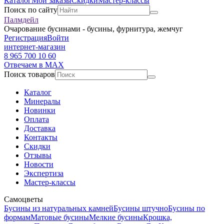
Каталог
Мои заказы
Скидки
Мастер-классы
Поиск по сайту
Палмдейл
Очарование бусинами - бусины, фурнитура, жемчуг
Регистрация
Войти
интернет-магазин
8 965 700 10 60
Отвечаем в MAX
Поиск товаров
Каталог
Минералы
Новинки
Оплата
Доставка
Контакты
Скидки
Отзывы
Новости
Экспертиза
Мастер-классы
Самоцветы
Бусины из натуральных камней
Бусины штучно
Бусины по
формам
Матовые бусины
Мелкие бусины
Крошка,