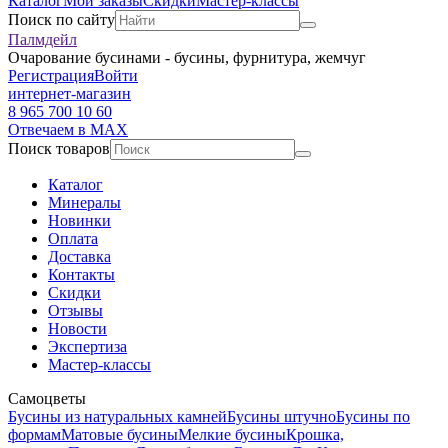
Каталог
Мои заказы
Скидки
Мастер-классы
Поиск по сайту
Палмдейл
Очарование бусинами - бусины, фурнитура, жемчуг
Регистрация
Войти
интернет-магазин
8 965 700 10 60
Отвечаем в MAX
Поиск товаров
Каталог
Минералы
Новинки
Оплата
Доставка
Контакты
Скидки
Отзывы
Новости
Экспертиза
Мастер-классы
Самоцветы
Бусины из натуральных камней
Бусины штучно
Бусины по
формам
Матовые бусины
Мелкие бусины
Крошка,