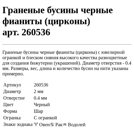
Граненые бусины черные
фианиты (цирконы)
арт. 260536
Граненые бусины черные фианиты (цирконы) с ювелирной
огранкой и блеском сияния высокого качества разноцветные
для создания бижутерии (украшений). Диаметр отверстия - 0.4
мм. Размеры, вес, длина и количество бусин на нити указаны
примерно.
Артикул
260536
Диаметр
2 мм
Отверстие
0.4 мм
Цвет
Черный
Форма
Шар
Огранка
С огранкой
Знаки зодиака
♈ Овен
♋ Рак
♒ Водолей