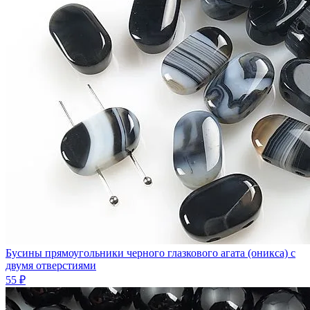
Бусины прямоугольники черного глазкового агата (оникса) с
двумя отверстиями
55 ₽