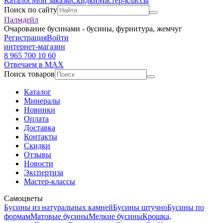
Каталог
Мои заказы
Скидки
Мастер-классы
Поиск по сайту
Палмдейл
Очарование бусинами - бусины, фурнитура, жемчуг
Регистрация
Войти
интернет-магазин
8 965 700 10 60
Отвечаем в MAX
Поиск товаров
Каталог
Минералы
Новинки
Оплата
Доставка
Контакты
Скидки
Отзывы
Новости
Экспертиза
Мастер-классы
Самоцветы
Бусины из натуральных камней
Бусины штучно
Бусины по
формам
Матовые бусины
Мелкие бусины
Крошка,