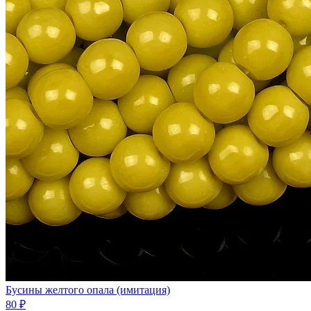
Бусины желтого опала (имитация)
80 ₽