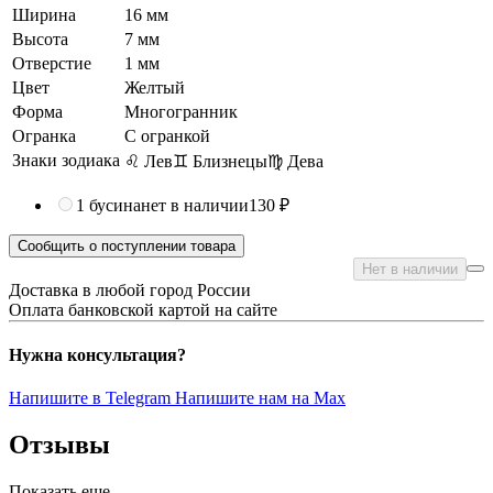
Ширина
16 мм
Высота
7 мм
Отверстие
1 мм
Цвет
Желтый
Форма
Многогранник
Огранка
С огранкой
Знаки зодиака
♌ Лев
♊ Близнецы
♍ Дева
1 бусина
нет в наличии
130 ₽
Сообщить о поступлении товара
Нет в наличии
Доставка в любой город России
Оплата банковской картой на сайте
Нужна консультация?
Напишите в Telegram
Напишите нам на Max
Отзывы
Показать еще