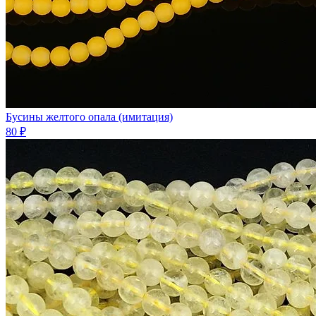
Бусины желтого опала (имитация)
80 ₽