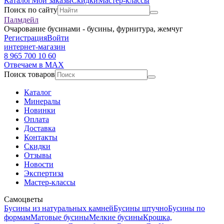
Каталог
Мои заказы
Скидки
Мастер-классы
Поиск по сайту
Палмдейл
Очарование бусинами - бусины, фурнитура, жемчуг
Регистрация
Войти
интернет-магазин
8 965 700 10 60
Отвечаем в MAX
Поиск товаров
Каталог
Минералы
Новинки
Оплата
Доставка
Контакты
Скидки
Отзывы
Новости
Экспертиза
Мастер-классы
Самоцветы
Бусины из натуральных камней
Бусины штучно
Бусины по
формам
Матовые бусины
Мелкие бусины
Крошка,