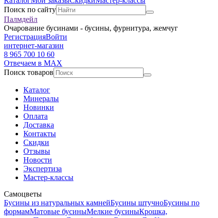
Каталог
Мои заказы
Скидки
Мастер-классы
Поиск по сайту
Палмдейл
Очарование бусинами - бусины, фурнитура, жемчуг
Регистрация
Войти
интернет-магазин
8 965 700 10 60
Отвечаем в MAX
Поиск товаров
Каталог
Минералы
Новинки
Оплата
Доставка
Контакты
Скидки
Отзывы
Новости
Экспертиза
Мастер-классы
Самоцветы
Бусины из натуральных камней
Бусины штучно
Бусины по
формам
Матовые бусины
Мелкие бусины
Крошка,