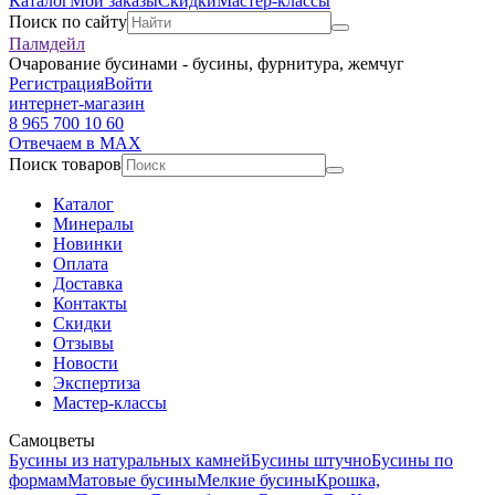
Каталог
Мои заказы
Скидки
Мастер-классы
Поиск по сайту
Палмдейл
Очарование бусинами - бусины, фурнитура, жемчуг
Регистрация
Войти
интернет-магазин
8 965 700 10 60
Отвечаем в MAX
Поиск товаров
Каталог
Минералы
Новинки
Оплата
Доставка
Контакты
Скидки
Отзывы
Новости
Экспертиза
Мастер-классы
Самоцветы
Бусины из натуральных камней
Бусины штучно
Бусины по
формам
Матовые бусины
Мелкие бусины
Крошка,