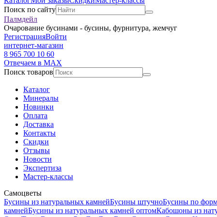
Каталог
Мои заказы
Скидки
Мастер-классы
Поиск по сайту
Палмдейл
Очарование бусинами - бусины, фурнитура, жемчуг
Регистрация
Войти
интернет-магазин
8 965 700 10 60
Отвечаем в MAX
Поиск товаров
Каталог
Минералы
Новинки
Оплата
Доставка
Контакты
Скидки
Отзывы
Новости
Экспертиза
Мастер-классы
Самоцветы
Бусины из натуральных камней
Бусины штучно
Бусины по фор
камней
Бусины из натуральных камней оптом
Кабошоны из нат