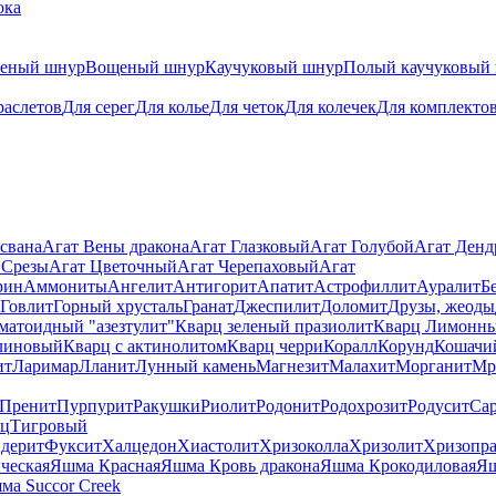
ока
теный шнур
Вощеный шнур
Каучуковый шнур
Полый каучуковый
раслетов
Для серег
Для колье
Для четок
Для колечек
Для комплекто
свана
Агат Вены дракона
Агат Глазковый
Агат Голубой
Агат Ден
 Срезы
Агат Цветочный
Агат Черепаховый
Агат
рин
Аммониты
Ангелит
Антигорит
Апатит
Астрофиллит
Ауралит
Б
Говлит
Горный хрусталь
Гранат
Джеспилит
Доломит
Друзы, жеоды
матоидный "азезтулит"
Кварц зеленый празиолит
Кварц Лимонн
линовый
Кварц с актинолитом
Кварц черри
Коралл
Корунд
Кошачи
ит
Ларимар
Лланит
Лунный камень
Магнезит
Малахит
Морганит
Мр
Пренит
Пурпурит
Ракушки
Риолит
Родонит
Родохрозит
Родусит
Са
рц
Тигровый
дерит
Фуксит
Халцедон
Хиастолит
Хризоколла
Хризолит
Хризопра
ческая
Яшма Красная
Яшма Кровь дракона
Яшма Крокодиловая
Яш
ма Succor Creek