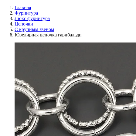
Главная
Фурнитура
Люкс фурнитура
Цепочки
С крупным звеном
Ювелирная цепочка гарибальди