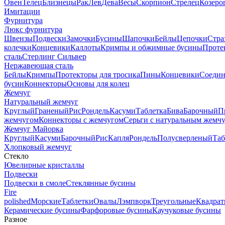
Овен
Телец
Близнецы
Рак
Лев
Дева
Весы
Скорпион
Стрелец
Козеро
Имитации
Фурнитура
Люкс фурнитура
Швензы
Подвески
Замочки
Бусины
Шапочки
Бейлы
Цепочки
Стра
колечки
Концевики
Каллоты
Кримпы и обжимные бусины
Проте
сталь
Стерлинг Сильвер
Нержавеющая сталь
Бейлы
Кримпы
Протекторы для тросика
Пины
Концевики
Соедин
бусин
Коннекторы
Основы для колец
Жемчуг
Натуральный жемчуг
Круглый
Граненый
Рис
Рондель
Касуми
Таблетка
Бива
Барочный
П
жемчугом
Коннекторы с жемчугом
Серьги с натуральным жемч
Жемчуг Майорка
Круглый
Касуми
Барочный
Рис
Капля
Рондель
Полусверленый
Таб
Хлопковый жемчуг
Стекло
Ювелирные кристаллы
Подвески
Подвески в смоле
Стеклянные бусины
Fire
polished
Морские
Таблетки
Овалы
Лэмпворк
Треугольные
Квадрат
Керамические бусины
Фарфоровые бусины
Каучуковые бусины
Разное