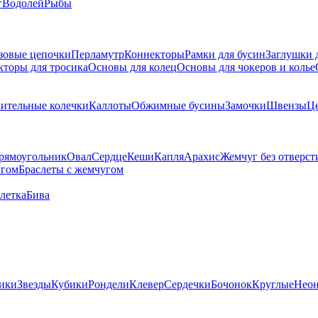
г
Водолей
Рыбы
зовые цепочки
Перламутр
Коннекторы
Рамки для бусин
Заглушки 
кторы для тросика
Основы для колец
Основы для чокеров и колье
ительные колечки
Каллоты
Обжимные бусины
Замочки
Швензы
Ц
рямоугольник
Овал
Сердце
Кеши
Капля
Арахис
Жемчуг без отверст
угом
Браслеты с жемчугом
летка
Бива
ики
Звезды
Кубики
Рондели
Клевер
Сердечки
Бочонок
Круглые
Нео