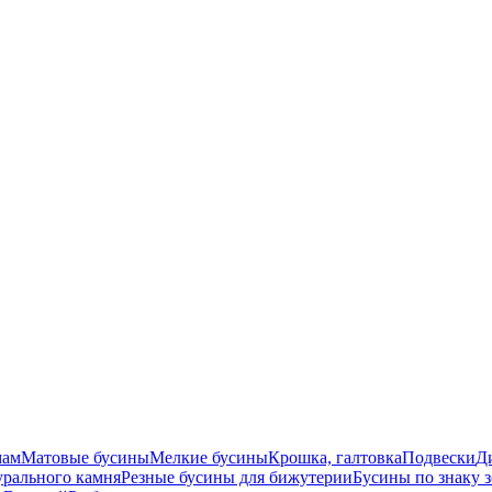
мам
Матовые бусины
Мелкие бусины
Крошка, галтовка
Подвески
Д
урального камня
Резные бусины для бижутерии
Бусины по знаку 