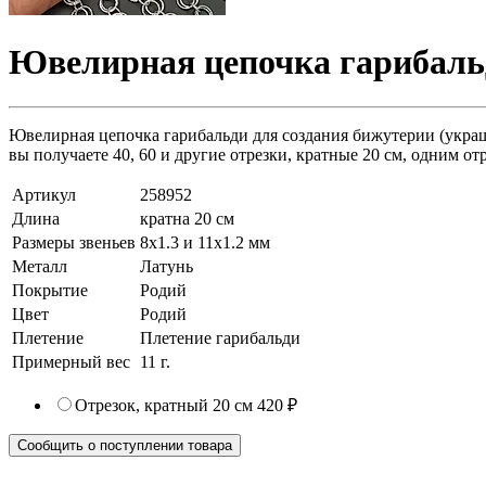
Ювелирная цепочка гарибальд
Ювелирная цепочка гарибальди для создания бижутерии (украшен
вы получаете 40, 60 и другие отрезки, кратные 20 см, одним от
Артикул
258952
Длина
кратна 20 см
Размеры звеньев
8х1.3 и 11х1.2 мм
Металл
Латунь
Покрытие
Родий
Цвет
Родий
Плетение
Плетение гарибальди
Примерный вес
11
г.
Отрезок, кратный 20 см
420 ₽
Сообщить о поступлении товара