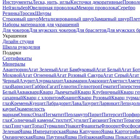
Инструменты
Леска, нить, иглы
Кисточки декоративные
Провол
Нейзильбер
Ювелирная проволока
Мемори проволока
Серебро
Резинка
Тросик
Шнуры
Стразовый шнур
Метализированный шнур
Замшевый шнур
Пле
Наборы материалов для украшений
Для чокеров
Для мужских чокеров
Для браслетов
Для мужских б
Украшения
Дизайн студия
Школа рукоделия
Подарки
Сертификаты
Минералы
Авантюрин
Агат Зеленый
Агат Бамбуковый
Агат Белый
Агат Бот
Моховой
Агат Огненный
Агат Розовый Сакура
Агат Серый
Агат
Черный
Азурит
Азурмалахит
Аквамарин
Амазонит
Аметист
Амет
глаз
Варисцит
Габбро
Гагат
Гелиотис
Гелиотроп
Гематит
Гиперстен
Белый
Аквакварц
Кварц Дымчатый
Кварц Клубничный
Кварц ге
сахарный
Кварц с хлоритом
Кианит
Кварц Розовый
Кварц турма
глаз
Кремень
Кунцит
Лабрадорит
Лава
Лазурит
Ларвикит
Лепидол
каури
Окаменелость
мариам
Оникс
Опал
Пегматит
Перламутр
Пирит
Питерсит
Порфир
глаз
Солнечный камень
Стихтит
Сугилит
Танзанит
Тектит
Тераге
глаз
Тингуаит
Топаз
Турмалин
Унакит
Фианиты
Флюорит
Фосфоси
Зеленая
Яшма Императорская
Яшма Капучино
Яшма Картографи
Океаническая
Яшма Паутина
Яшма Пейзажная
Яшма Пикассо
Яш