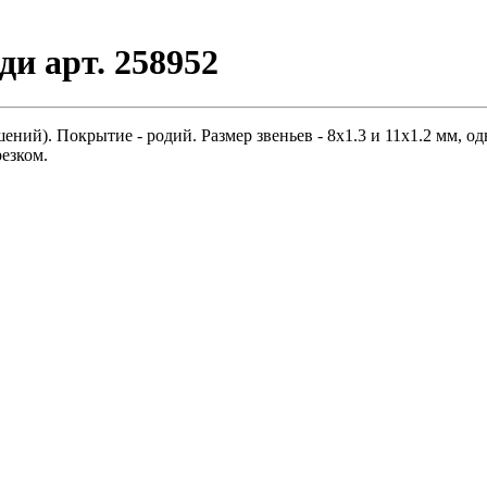
и арт. 258952
ий). Покрытие - родий. Размер звеньев - 8х1.3 и 11х1.2 мм, одн
резком.