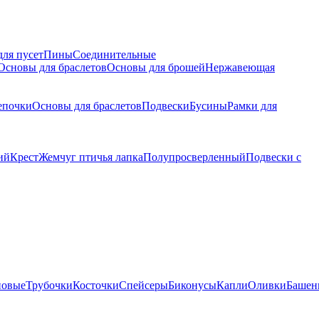
для пусет
Пины
Соединительные
Основы для браслетов
Основы для брошей
Нержавеющая
епочки
Основы для браслетов
Подвески
Бусины
Рамки для
ий
Крест
Жемчуг птичья лапка
Полупросверленный
Подвески с
новые
Трубочки
Косточки
Спейсеры
Биконусы
Капли
Оливки
Башен