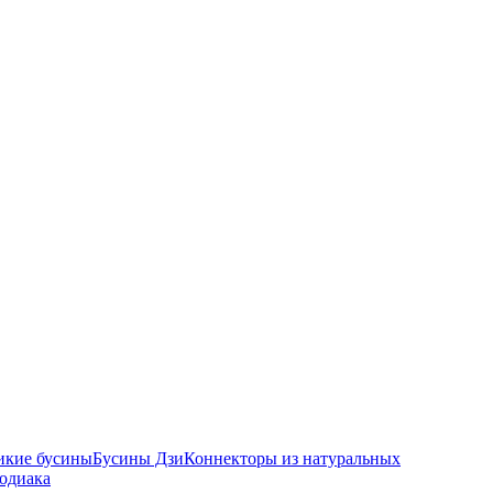
икие бусины
Бусины Дзи
Коннекторы из натуральных
зодиака