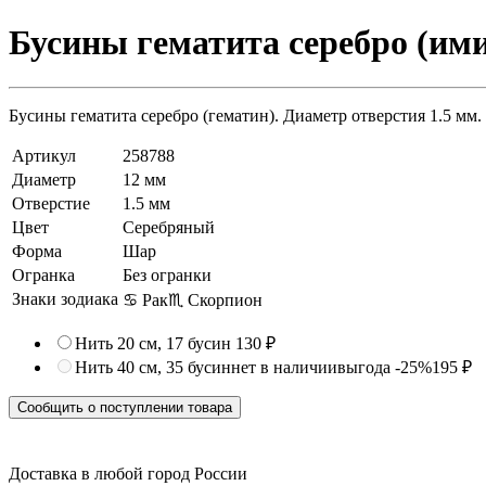
Бусины гематита серебро (ими
Бусины гематита серебро (гематин). Диаметр отверстия 1.5 мм.
Артикул
258788
Диаметр
12 мм
Отверстие
1.5 мм
Цвет
Серебряный
Форма
Шар
Огранка
Без огранки
Знаки зодиака
♋ Рак
♏ Скорпион
Нить 20 см, 17 бусин
130 ₽
Нить 40 см, 35 бусин
нет в наличии
выгода -25%
195 ₽
Сообщить о поступлении товара
Доставка в любой город России