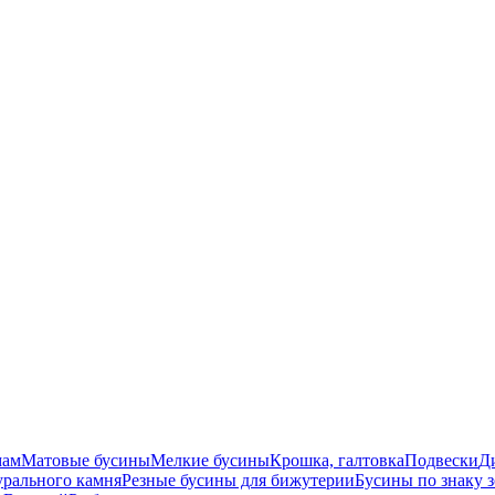
мам
Матовые бусины
Мелкие бусины
Крошка, галтовка
Подвески
Д
урального камня
Резные бусины для бижутерии
Бусины по знаку 