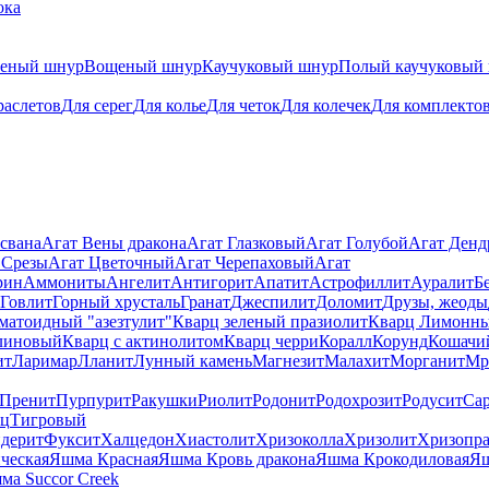
ока
теный шнур
Вощеный шнур
Каучуковый шнур
Полый каучуковый
раслетов
Для серег
Для колье
Для четок
Для колечек
Для комплекто
свана
Агат Вены дракона
Агат Глазковый
Агат Голубой
Агат Ден
 Срезы
Агат Цветочный
Агат Черепаховый
Агат
рин
Аммониты
Ангелит
Антигорит
Апатит
Астрофиллит
Ауралит
Б
Говлит
Горный хрусталь
Гранат
Джеспилит
Доломит
Друзы, жеоды
матоидный "азезтулит"
Кварц зеленый празиолит
Кварц Лимонн
линовый
Кварц с актинолитом
Кварц черри
Коралл
Корунд
Кошачи
ит
Ларимар
Лланит
Лунный камень
Магнезит
Малахит
Морганит
Мр
Пренит
Пурпурит
Ракушки
Риолит
Родонит
Родохрозит
Родусит
Са
рц
Тигровый
дерит
Фуксит
Халцедон
Хиастолит
Хризоколла
Хризолит
Хризопра
ческая
Яшма Красная
Яшма Кровь дракона
Яшма Крокодиловая
Яш
ма Succor Creek