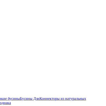
икие бусины
Бусины Дзи
Коннекторы из натуральных
зодиака