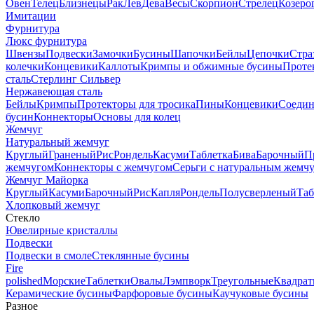
Овен
Телец
Близнецы
Рак
Лев
Дева
Весы
Скорпион
Стрелец
Козеро
Имитации
Фурнитура
Люкс фурнитура
Швензы
Подвески
Замочки
Бусины
Шапочки
Бейлы
Цепочки
Стра
колечки
Концевики
Каллоты
Кримпы и обжимные бусины
Проте
сталь
Стерлинг Сильвер
Нержавеющая сталь
Бейлы
Кримпы
Протекторы для тросика
Пины
Концевики
Соедин
бусин
Коннекторы
Основы для колец
Жемчуг
Натуральный жемчуг
Круглый
Граненый
Рис
Рондель
Касуми
Таблетка
Бива
Барочный
П
жемчугом
Коннекторы с жемчугом
Серьги с натуральным жемч
Жемчуг Майорка
Круглый
Касуми
Барочный
Рис
Капля
Рондель
Полусверленый
Таб
Хлопковый жемчуг
Стекло
Ювелирные кристаллы
Подвески
Подвески в смоле
Стеклянные бусины
Fire
polished
Морские
Таблетки
Овалы
Лэмпворк
Треугольные
Квадрат
Керамические бусины
Фарфоровые бусины
Каучуковые бусины
Разное