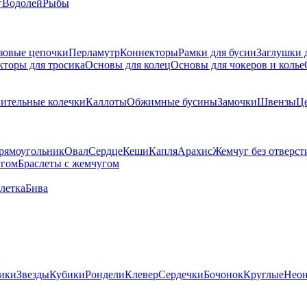
г
Водолей
Рыбы
зовые цепочки
Перламутр
Коннекторы
Рамки для бусин
Заглушки 
кторы для тросика
Основы для колец
Основы для чокеров и колье
ительные колечки
Каллоты
Обжимные бусины
Замочки
Швензы
Ц
рямоугольник
Овал
Сердце
Кеши
Капля
Арахис
Жемчуг без отверст
угом
Браслеты с жемчугом
летка
Бива
ики
Звезды
Кубики
Рондели
Клевер
Сердечки
Бочонок
Круглые
Нео