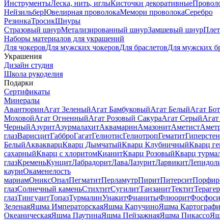
Инструменты
Леска, нить, иглы
Кисточки декоративные
Провол
Нейзильбер
Ювелирная проволока
Мемори проволока
Серебро
Резинка
Тросик
Шнуры
Стразовый шнур
Метализированный шнур
Замшевый шнур
Пле
Наборы материалов для украшений
Для чокеров
Для мужских чокеров
Для браслетов
Для мужских б
Украшения
Дизайн студия
Школа рукоделия
Подарки
Сертификаты
Минералы
Авантюрин
Агат Зеленый
Агат Бамбуковый
Агат Белый
Агат Бот
Моховой
Агат Огненный
Агат Розовый Сакура
Агат Серый
Агат
Черный
Азурит
Азурмалахит
Аквамарин
Амазонит
Аметист
Амет
глаз
Варисцит
Габбро
Гагат
Гелиотис
Гелиотроп
Гематит
Гиперстен
Белый
Аквакварц
Кварц Дымчатый
Кварц Клубничный
Кварц ге
сахарный
Кварц с хлоритом
Кианит
Кварц Розовый
Кварц турма
глаз
Кремень
Кунцит
Лабрадорит
Лава
Лазурит
Ларвикит
Лепидол
каури
Окаменелость
мариам
Оникс
Опал
Пегматит
Перламутр
Пирит
Питерсит
Порфир
глаз
Солнечный камень
Стихтит
Сугилит
Танзанит
Тектит
Тераге
глаз
Тингуаит
Топаз
Турмалин
Унакит
Фианиты
Флюорит
Фосфоси
Зеленая
Яшма Императорская
Яшма Капучино
Яшма Картографи
Океаническая
Яшма Паутина
Яшма Пейзажная
Яшма Пикассо
Яш