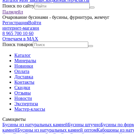
Каталог
Мои заказы
Скидки
Мастер-классы
Поиск по сайту
Палмдейл
Очарование бусинами - бусины, фурнитура, жемчуг
Регистрация
Войти
интернет-магазин
8 965 700 10 60
Отвечаем в MAX
Поиск товаров
Каталог
Минералы
Новинки
Оплата
Доставка
Контакты
Скидки
Отзывы
Новости
Экспертиза
Мастер-классы
Самоцветы
Бусины из натуральных камней
Бусины штучно
Бусины по фор
камней
Бусины из натуральных камней оптом
Кабошоны из нат