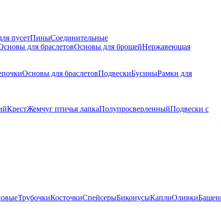
для пусет
Пины
Соединительные
Основы для браслетов
Основы для брошей
Нержавеющая
епочки
Основы для браслетов
Подвески
Бусины
Рамки для
ий
Крест
Жемчуг птичья лапка
Полупросверленный
Подвески с
новые
Трубочки
Косточки
Спейсеры
Биконусы
Капли
Оливки
Башен