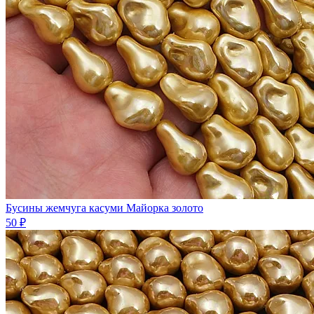
Бусины жемчуга касуми Майорка золото
50 ₽