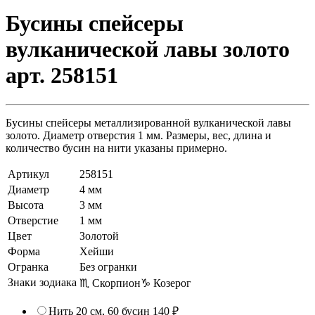
Бусины спейсеры
вулканической лавы золото
арт. 258151
Бусины спейсеры металлизированной вулканической лавы
золото. Диаметр отверстия 1 мм. Размеры, вес, длина и
количество бусин на нити указаны примерно.
Артикул
258151
Диаметр
4 мм
Высота
3 мм
Отверстие
1 мм
Цвет
Золотой
Форма
Хейши
Огранка
Без огранки
Знаки зодиака
♏ Скорпион
♑ Козерог
Нить 20 см, 60 бусин
140 ₽