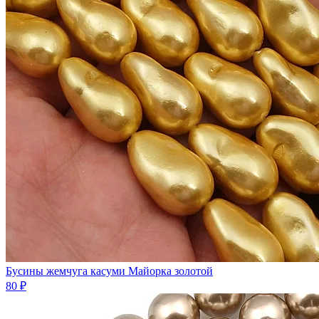
Бусины жемчуга касуми Майорка золотой
80 ₽