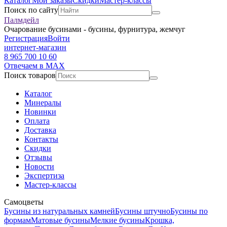
Каталог
Мои заказы
Скидки
Мастер-классы
Поиск по сайту
Палмдейл
Очарование бусинами - бусины, фурнитура, жемчуг
Регистрация
Войти
интернет-магазин
8 965 700 10 60
Отвечаем в MAX
Поиск товаров
Каталог
Минералы
Новинки
Оплата
Доставка
Контакты
Скидки
Отзывы
Новости
Экспертиза
Мастер-классы
Самоцветы
Бусины из натуральных камней
Бусины штучно
Бусины по
формам
Матовые бусины
Мелкие бусины
Крошка,