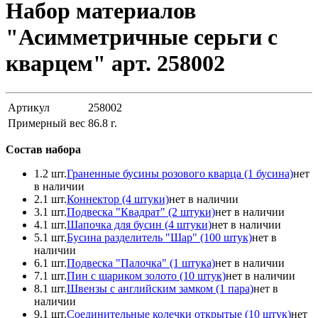
Набор материалов
"Асимметричные серьги с
кварцем" арт. 258002
Артикул
258002
Примерный вес
86.8
г.
Состав набора
1.
2 шт.
Граненные бусины розового кварца (1 бусина)
нет
в наличии
2.
1 шт.
Коннектор (4 штуки)
нет в наличии
3.
1 шт.
Подвеска "Квадрат" (2 штуки)
нет в наличии
4.
1 шт.
Шапочка для бусин (4 штуки)
нет в наличии
5.
1 шт.
Бусина разделитель "Шар" (100 штук)
нет в
наличии
6.
1 шт.
Подвеска "Палочка" (1 штука)
нет в наличии
7.
1 шт.
Пин с шариком золото (10 штук)
нет в наличии
8.
1 шт.
Швензы с английским замком (1 пара)
нет в
наличии
9.
1 шт.
Соединительные колечки открытые (10 штук)
нет