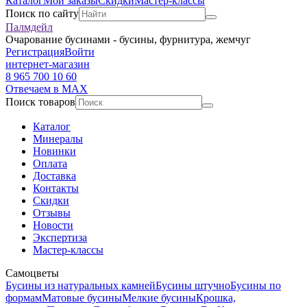
Каталог
Мои заказы
Скидки
Мастер-классы
Поиск по сайту
Палмдейл
Очарование бусинами - бусины, фурнитура, жемчуг
Регистрация
Войти
интернет-магазин
8 965 700 10 60
Отвечаем в MAX
Поиск товаров
Каталог
Минералы
Новинки
Оплата
Доставка
Контакты
Скидки
Отзывы
Новости
Экспертиза
Мастер-классы
Самоцветы
Бусины из натуральных камней
Бусины штучно
Бусины по
формам
Матовые бусины
Мелкие бусины
Крошка,