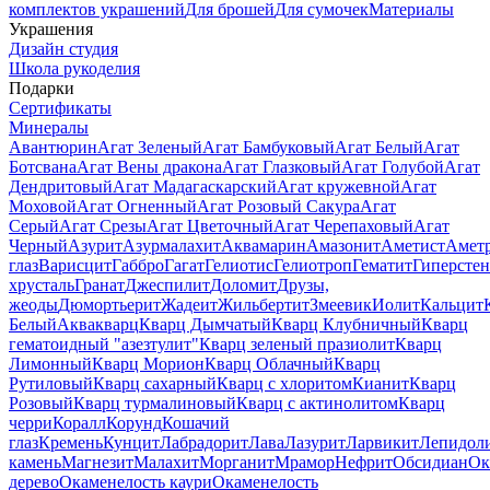
комплектов украшений
Для брошей
Для сумочек
Материалы
Украшения
Дизайн студия
Школа рукоделия
Подарки
Сертификаты
Минералы
Авантюрин
Агат Зеленый
Агат Бамбуковый
Агат Белый
Агат
Ботсвана
Агат Вены дракона
Агат Глазковый
Агат Голубой
Агат
Дендритовый
Агат Мадагаскарский
Агат кружевной
Агат
Моховой
Агат Огненный
Агат Розовый Сакура
Агат
Серый
Агат Срезы
Агат Цветочный
Агат Черепаховый
Агат
Черный
Азурит
Азурмалахит
Аквамарин
Амазонит
Аметист
Амет
глаз
Варисцит
Габбро
Гагат
Гелиотис
Гелиотроп
Гематит
Гиперстен
хрусталь
Гранат
Джеспилит
Доломит
Друзы,
жеоды
Дюмортьерит
Жадеит
Жильбертит
Змеевик
Иолит
Кальцит
Белый
Аквакварц
Кварц Дымчатый
Кварц Клубничный
Кварц
гематоидный "азезтулит"
Кварц зеленый празиолит
Кварц
Лимонный
Кварц Морион
Кварц Облачный
Кварц
Рутиловый
Кварц сахарный
Кварц с хлоритом
Кианит
Кварц
Розовый
Кварц турмалиновый
Кварц с актинолитом
Кварц
черри
Коралл
Корунд
Кошачий
глаз
Кремень
Кунцит
Лабрадорит
Лава
Лазурит
Ларвикит
Лепидол
камень
Магнезит
Малахит
Морганит
Мрамор
Нефрит
Обсидиан
Ок
дерево
Окаменелость каури
Окаменелость