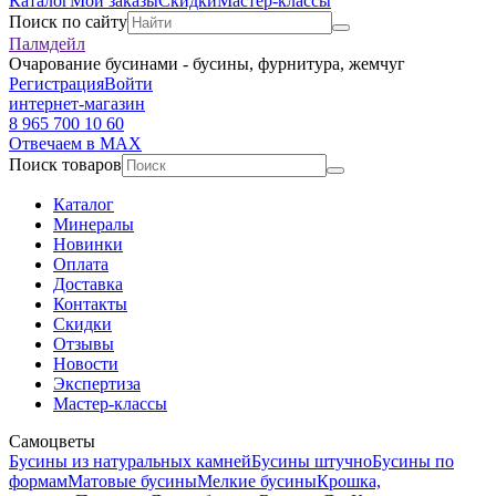
Каталог
Мои заказы
Скидки
Мастер-классы
Поиск по сайту
Палмдейл
Очарование бусинами - бусины, фурнитура, жемчуг
Регистрация
Войти
интернет-магазин
8 965 700 10 60
Отвечаем в MAX
Поиск товаров
Каталог
Минералы
Новинки
Оплата
Доставка
Контакты
Скидки
Отзывы
Новости
Экспертиза
Мастер-классы
Самоцветы
Бусины из натуральных камней
Бусины штучно
Бусины по
формам
Матовые бусины
Мелкие бусины
Крошка,