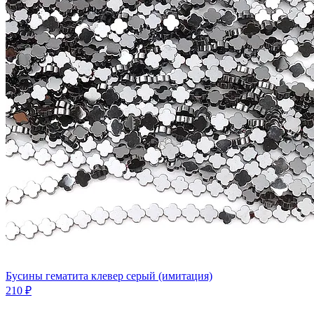
Бусины гематита клевер серый (имитация)
210 ₽