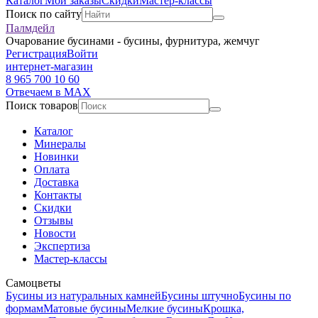
Каталог
Мои заказы
Скидки
Мастер-классы
Поиск по сайту
Палмдейл
Очарование бусинами - бусины, фурнитура, жемчуг
Регистрация
Войти
интернет-магазин
8 965 700 10 60
Отвечаем в MAX
Поиск товаров
Каталог
Минералы
Новинки
Оплата
Доставка
Контакты
Скидки
Отзывы
Новости
Экспертиза
Мастер-классы
Самоцветы
Бусины из натуральных камней
Бусины штучно
Бусины по
формам
Матовые бусины
Мелкие бусины
Крошка,