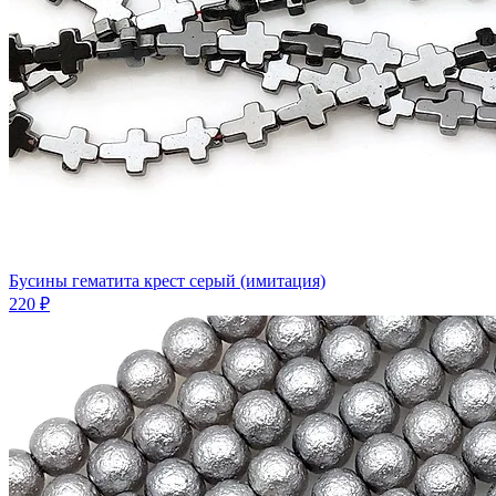
Бусины гематита крест серый (имитация)
220 ₽