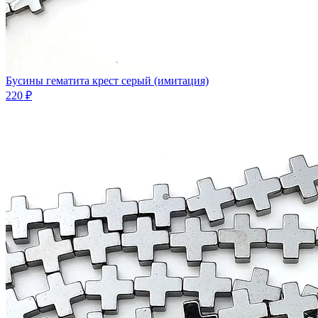
Бусины гематита крест серый (имитация)
220 ₽