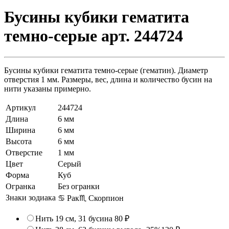
Бусины кубики гематита
темно-серые арт. 244724
Бусины кубики гематита темно-серые (гематин). Диаметр
отверстия 1 мм. Размеры, вес, длина и количество бусин на
нити указаны примерно.
Артикул
244724
Длина
6 мм
Ширина
6 мм
Высота
6 мм
Отверстие
1 мм
Цвет
Серый
Форма
Куб
Огранка
Без огранки
Знаки зодиака
♋ Рак
♏ Скорпион
Нить 19 см, 31 бусина
80 ₽