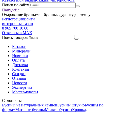
Каталог
Мои заказы
Скидки
Мастер-классы
Поиск по сайту
Палмдейл
Очарование бусинами - бусины, фурнитура, жемчуг
Регистрация
Войти
интернет-магазин
8 965 700 10 60
Отвечаем в MAX
Поиск товаров
Каталог
Минералы
Новинки
Оплата
Доставка
Контакты
Скидки
Отзывы
Новости
Экспертиза
Мастер-классы
Самоцветы
Бусины из натуральных камней
Бусины штучно
Бусины по
формам
Матовые бусины
Мелкие бусины
Крошка,