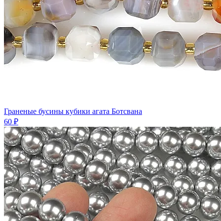
Граненые бусины кубики агата Ботсвана
60 ₽