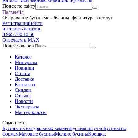
Каталог
Мои заказы
Скидки
Мастер-классы
Поиск по сайту
Палмдейл
Очарование бусинами - бусины, фурнитура, жемчуг
Регистрация
Войти
интернет-магазин
8 965 700 10 60
Отвечаем в MAX
Поиск товаров
Каталог
Минералы
Новинки
Оплата
Доставка
Контакты
Скидки
Отзывы
Новости
Экспертиза
Мастер-классы
Самоцветы
Бусины из натуральных камней
Бусины штучно
Бусины по
формам
Матовые бусины
Мелкие бусины
Крошка,