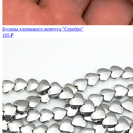
Бусины хлопковогo жемчугa "Серебро"
105 ₽