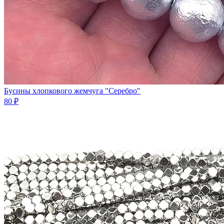
Бусины хлопковогo жемчугa "Серебро"
80 ₽