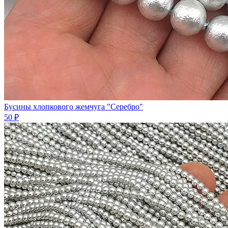
Бусины хлопковогo жемчугa "Серебро"
50 ₽