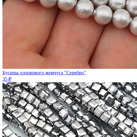
Бусины хлопковогo жемчугa "Серебро"
35 ₽