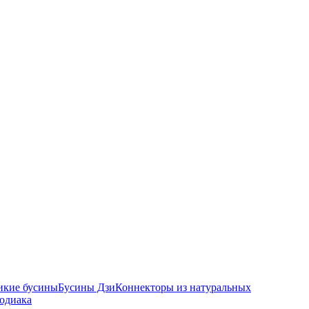
икие бусины
Бусины Дзи
Коннекторы из натуральных
зодиака