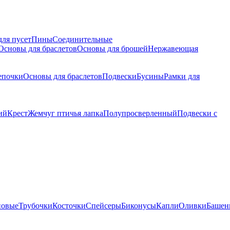
для пусет
Пины
Соединительные
Основы для браслетов
Основы для брошей
Нержавеющая
епочки
Основы для браслетов
Подвески
Бусины
Рамки для
ий
Крест
Жемчуг птичья лапка
Полупросверленный
Подвески с
новые
Трубочки
Косточки
Спейсеры
Биконусы
Капли
Оливки
Башен