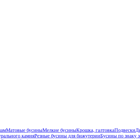
мам
Матовые бусины
Мелкие бусины
Крошка, галтовка
Подвески
Д
урального камня
Резные бусины для бижутерии
Бусины по знаку 