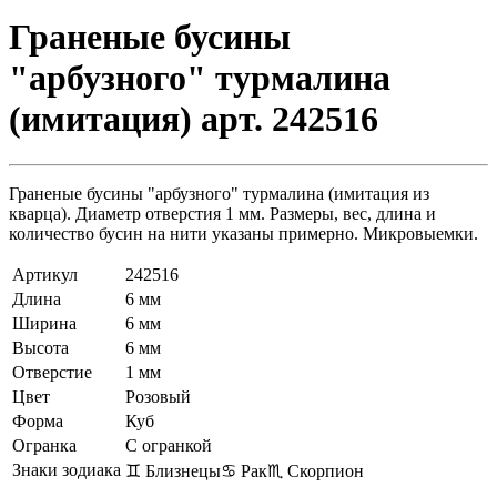
Граненые бусины
"арбузного" турмалина
(имитация) арт. 242516
Граненые бусины "арбузного" турмалина (имитация из
кварца). Диаметр отверстия 1 мм. Размеры, вес, длина и
количество бусин на нити указаны примерно. Микровыемки.
Артикул
242516
Длина
6 мм
Ширина
6 мм
Высота
6 мм
Отверстие
1 мм
Цвет
Розовый
Форма
Куб
Огранка
С огранкой
Знаки зодиака
♊ Близнецы
♋ Рак
♏ Скорпион