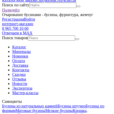
Каталог
Мои заказы
Скидки
Мастер-классы
Поиск по сайту
Палмдейл
Очарование бусинами - бусины, фурнитура, жемчуг
Регистрация
Войти
интернет-магазин
8 965 700 10 60
Отвечаем в MAX
Поиск товаров
Каталог
Минералы
Новинки
Оплата
Доставка
Контакты
Скидки
Отзывы
Новости
Экспертиза
Мастер-классы
Самоцветы
Бусины из натуральных камней
Бусины штучно
Бусины по
формам
Матовые бусины
Мелкие бусины
Крошка,