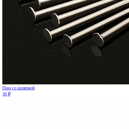
Пин со шляпкой
30 ₽