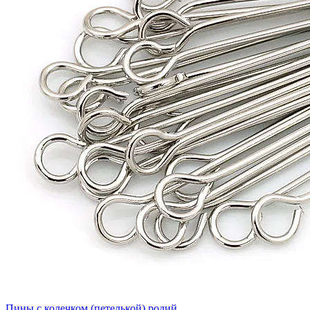
Пины с колечком (петелькой) родий