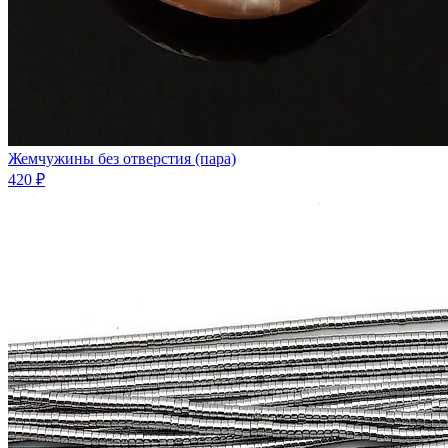
Жемчужины без отверстия (пара)
420 ₽