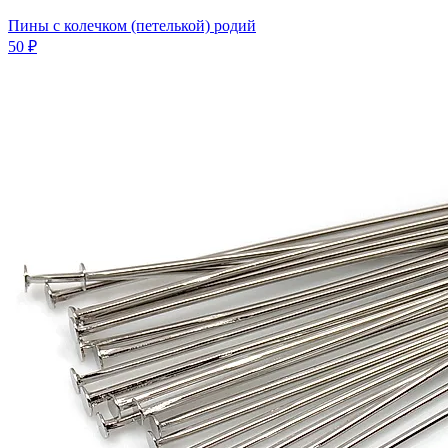
Пины с колечком (петелькой) родий
50 ₽