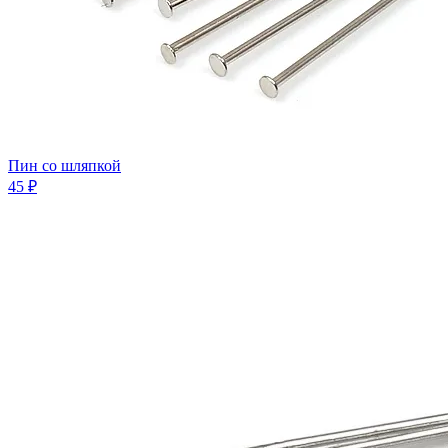
Пин со шляпкой
45 ₽