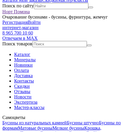
Каталог
Мои заказы
Скидки
Мастер-классы
Поиск по сайту
Норт Помона
Очарование бусинами - бусины, фурнитура, жемчуг
Регистрация
Войти
интернет-магазин
8 965 700 10 60
Отвечаем в MAX
Поиск товаров
Каталог
Минералы
Новинки
Оплата
Доставка
Контакты
Скидки
Отзывы
Новости
Экспертиза
Мастер-классы
Самоцветы
Бусины из натуральных камней
Бусины штучно
Бусины по
формам
Матовые бусины
Мелкие бусины
Крошка,