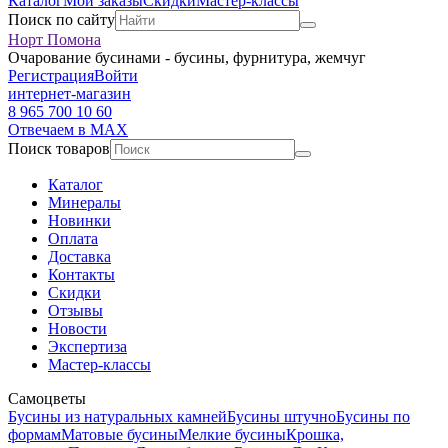
Каталог
Мои заказы
Скидки
Мастер-классы
Поиск по сайту
Норт Помона
Очарование бусинами - бусины, фурнитура, жемчуг
Регистрация
Войти
интернет-магазин
8 965 700 10 60
Отвечаем в MAX
Поиск товаров
Каталог
Минералы
Новинки
Оплата
Доставка
Контакты
Скидки
Отзывы
Новости
Экспертиза
Мастер-классы
Самоцветы
Бусины из натуральных камней
Бусины штучно
Бусины по
формам
Матовые бусины
Мелкие бусины
Крошка,