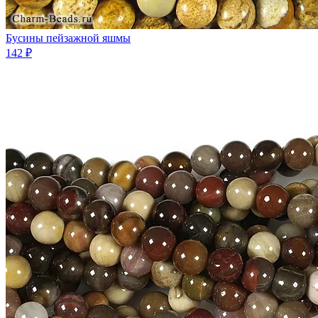
Бусины пейзажной яшмы
142 ₽