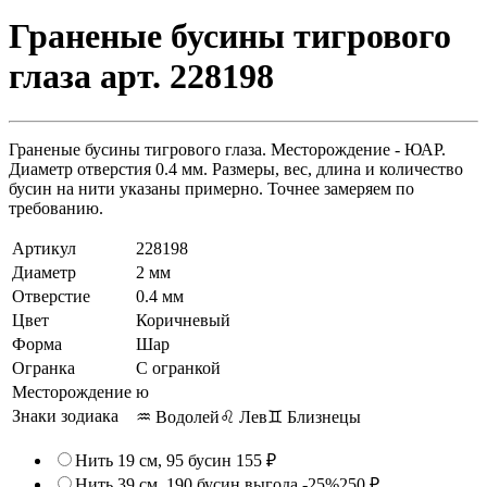
Граненые бусины тигрового
глаза арт. 228198
Граненые бусины тигрового глаза. Месторождение - ЮАР.
Диаметр отверстия 0.4 мм. Размеры, вес, длина и количество
бусин на нити указаны примерно. Точнее замеряем по
требованию.
Артикул
228198
Диаметр
2 мм
Отверстие
0.4 мм
Цвет
Коричневый
Форма
Шар
Огранка
С огранкой
Месторождение
ю
Знаки зодиака
♒ Водолей
♌ Лев
♊ Близнецы
Нить 19 см, 95 бусин
155 ₽
Нить 39 см, 190 бусин
выгода -25%
250 ₽