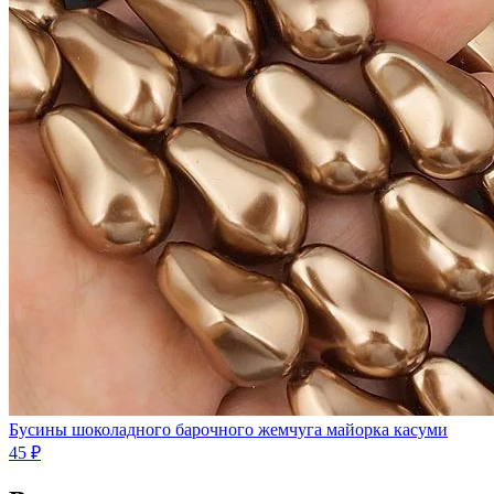
Бусины шоколадного барочного жемчуга майорка касуми
45 ₽