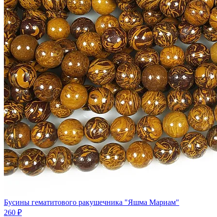
Бусины гематитового ракушечника "Яшма Мариам"
260 ₽