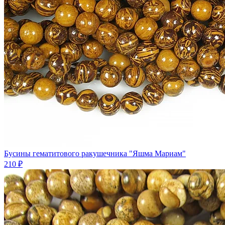
Бусины гематитового ракушечника "Яшма Мариам"
210 ₽