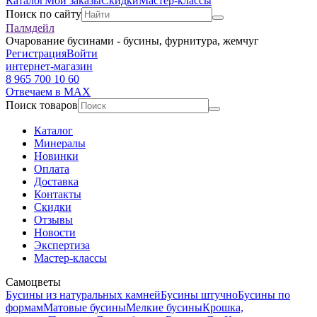
Каталог
Мои заказы
Скидки
Мастер-классы
Поиск по сайту
Палмдейл
Очарование бусинами - бусины, фурнитура, жемчуг
Регистрация
Войти
интернет-магазин
8 965 700 10 60
Отвечаем в MAX
Поиск товаров
Каталог
Минералы
Новинки
Оплата
Доставка
Контакты
Скидки
Отзывы
Новости
Экспертиза
Мастер-классы
Самоцветы
Бусины из натуральных камней
Бусины штучно
Бусины по
формам
Матовые бусины
Мелкие бусины
Крошка,