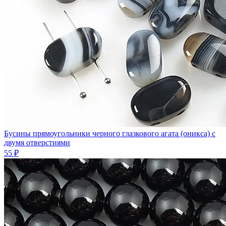
Бусины прямоугольники черного глазкового агата (оникса) с
двумя отверстиями
55 ₽