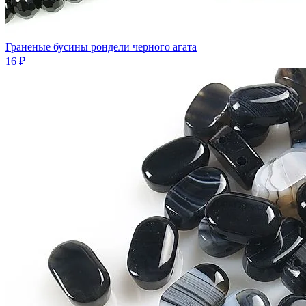
Граненые бусины рондели черного агата
16 ₽