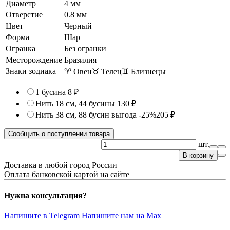
Диаметр
4 мм
Отверстие
0.8 мм
Цвет
Черный
Форма
Шар
Огранка
Без огранки
Месторождение
Бразилия
Знаки зодиака
♈ Овен
♉ Телец
♊ Близнецы
1 бусина
8 ₽
Нить 18 см, 44 бусины
130 ₽
Нить 38 см, 88 бусин
выгода -25%
205 ₽
Сообщить о поступлении товара
шт.
В корзину
Доставка в любой город России
Оплата банковской картой на сайте
Нужна консультация?
Напишите в Telegram
Напишите нам на Max