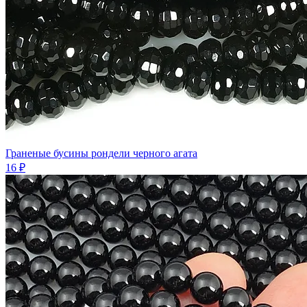
Граненые бусины рондели черного агата
16 ₽