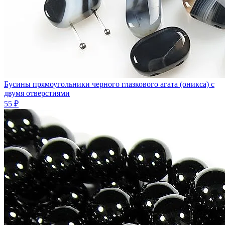
Бусины прямоугольники черного глазкового агата (оникса) с
двумя отверстиями
55 ₽