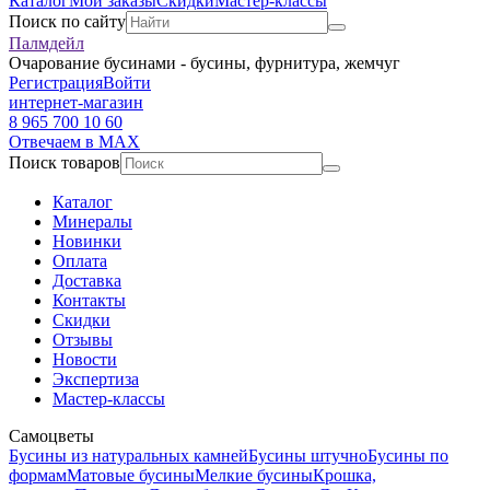
Каталог
Мои заказы
Скидки
Мастер-классы
Поиск по сайту
Палмдейл
Очарование бусинами - бусины, фурнитура, жемчуг
Регистрация
Войти
интернет-магазин
8 965 700 10 60
Отвечаем в MAX
Поиск товаров
Каталог
Минералы
Новинки
Оплата
Доставка
Контакты
Скидки
Отзывы
Новости
Экспертиза
Мастер-классы
Самоцветы
Бусины из натуральных камней
Бусины штучно
Бусины по
формам
Матовые бусины
Мелкие бусины
Крошка,