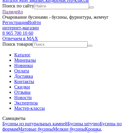
Каталог
Мои заказы
Скидки
Мастер-классы
Поиск по сайту
Палмдейл
Очарование бусинами - бусины, фурнитура, жемчуг
Регистрация
Войти
интернет-магазин
8 965 700 10 60
Отвечаем в MAX
Поиск товаров
Каталог
Минералы
Новинки
Оплата
Доставка
Контакты
Скидки
Отзывы
Новости
Экспертиза
Мастер-классы
Самоцветы
Бусины из натуральных камней
Бусины штучно
Бусины по
формам
Матовые бусины
Мелкие бусины
Крошка,