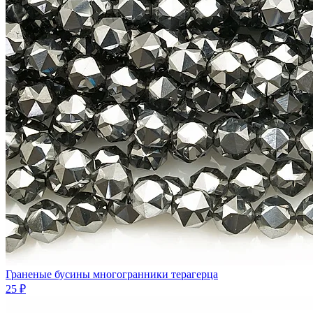
Граненые бусины многогранники терагерца
25 ₽