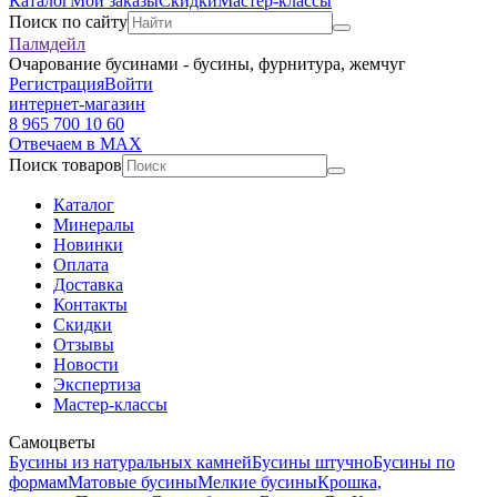
Каталог
Мои заказы
Скидки
Мастер-классы
Поиск по сайту
Палмдейл
Очарование бусинами - бусины, фурнитура, жемчуг
Регистрация
Войти
интернет-магазин
8 965 700 10 60
Отвечаем в MAX
Поиск товаров
Каталог
Минералы
Новинки
Оплата
Доставка
Контакты
Скидки
Отзывы
Новости
Экспертиза
Мастер-классы
Самоцветы
Бусины из натуральных камней
Бусины штучно
Бусины по
формам
Матовые бусины
Мелкие бусины
Крошка,