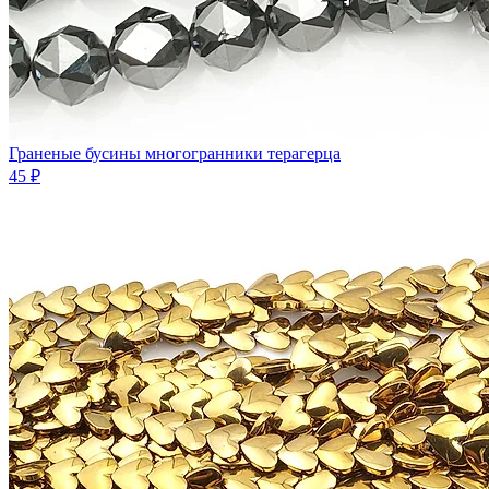
Граненые бусины многогранники терагерца
45 ₽