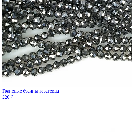
Граненые бусины терагерца
220 ₽