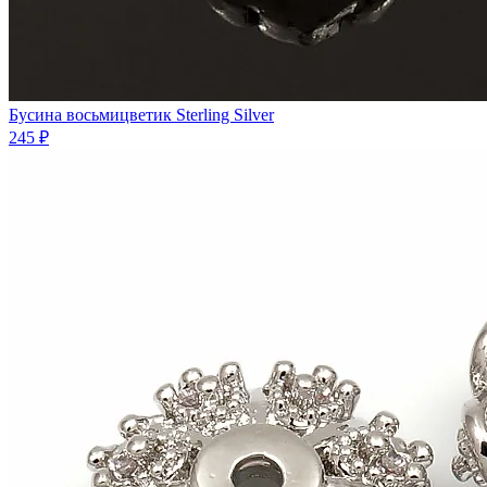
Бусина восьмицветик Sterling Silver
245 ₽