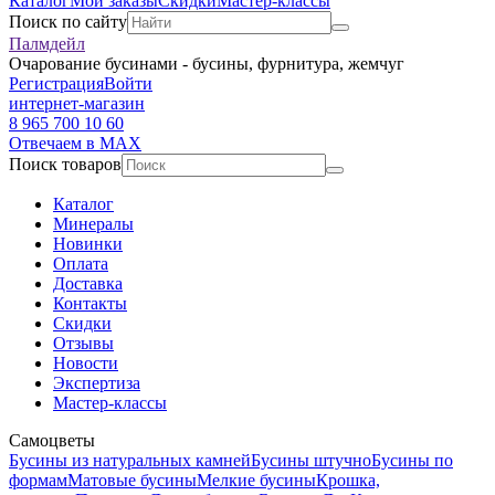
Каталог
Мои заказы
Скидки
Мастер-классы
Поиск по сайту
Палмдейл
Очарование бусинами - бусины, фурнитура, жемчуг
Регистрация
Войти
интернет-магазин
8 965 700 10 60
Отвечаем в MAX
Поиск товаров
Каталог
Минералы
Новинки
Оплата
Доставка
Контакты
Скидки
Отзывы
Новости
Экспертиза
Мастер-классы
Самоцветы
Бусины из натуральных камней
Бусины штучно
Бусины по
формам
Матовые бусины
Мелкие бусины
Крошка,