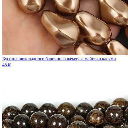
Бусины шоколадного барочного жемчуга майорка касуми
45 ₽