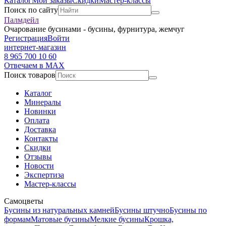
Каталог
Мои заказы
Скидки
Мастер-классы
Поиск по сайту
Палмдейл
Очарование бусинами - бусины, фурнитура, жемчуг
Регистрация
Войти
интернет-магазин
8 965 700 10 60
Отвечаем в MAX
Поиск товаров
Каталог
Минералы
Новинки
Оплата
Доставка
Контакты
Скидки
Отзывы
Новости
Экспертиза
Мастер-классы
Самоцветы
Бусины из натуральных камней
Бусины штучно
Бусины по
формам
Матовые бусины
Мелкие бусины
Крошка,