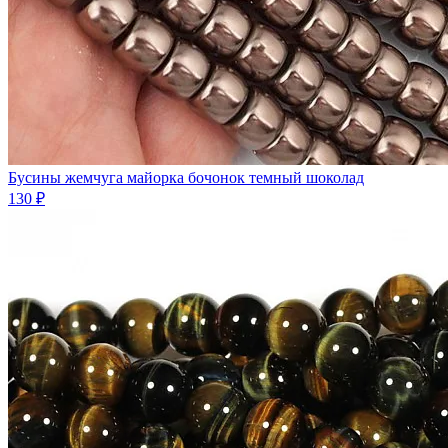
Бусины жемчуга майорка бочонок темный шоколад
130 ₽