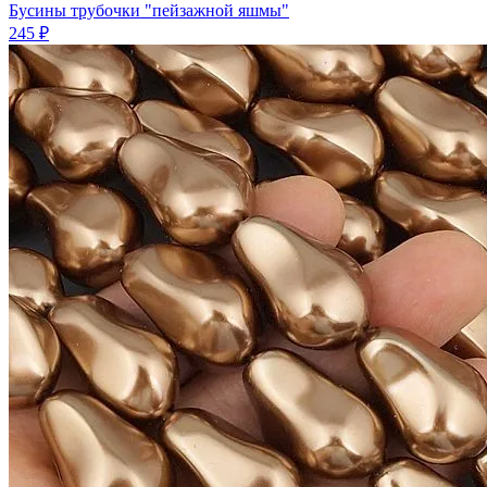
Бусины трубочки "пейзажной яшмы"
245 ₽