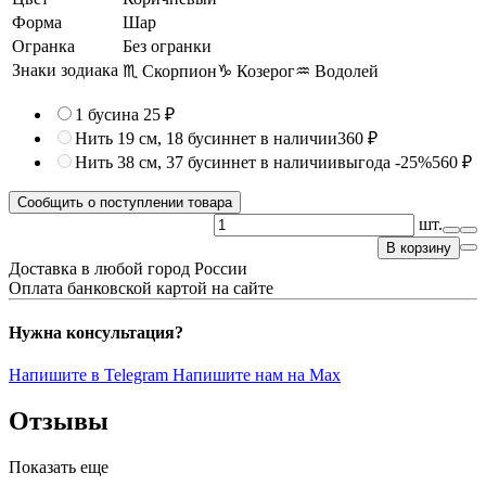
Форма
Шар
Огранка
Без огранки
Знаки зодиака
♏ Скорпион
♑ Козерог
♒ Водолей
1 бусина
25 ₽
Нить 19 см, 18 бусин
нет в наличии
360 ₽
Нить 38 см, 37 бусин
нет в наличии
выгода -25%
560 ₽
Сообщить о поступлении товара
шт.
В корзину
Доставка в любой город России
Оплата банковской картой на сайте
Нужна консультация?
Напишите в Telegram
Напишите нам на Max
Отзывы
Показать еще