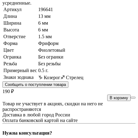
усредненные.
Артикул
196641
Длина
13 мм
Ширина
6 мм
Высота
6 мм
Отверстие
1.5 мм
Форма
Фриформ
Цвет
Фиолетовый
Огранка
Без огранки
Резьба
Без резьбы
Примерный вес
0.5
г.
Знаки зодиака
♑ Козерог
♐ Стрелец
Сообщить о поступлении товара
190 ₽
В корзину
Товар не участвует в акциях, скидки на него не
распространяются
Доставка в любой город России
Оплата банковской картой на сайте
Нужна консультация?