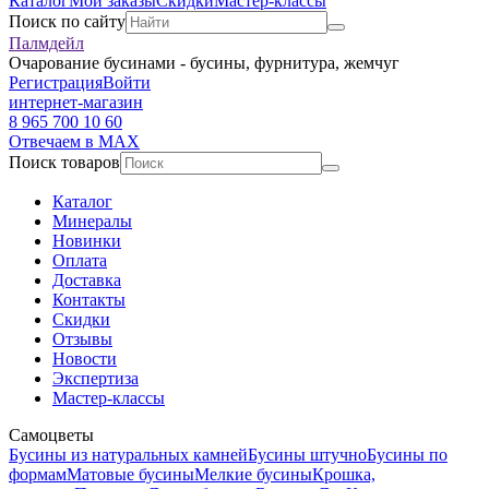
Каталог
Мои заказы
Скидки
Мастер-классы
Поиск по сайту
Палмдейл
Очарование бусинами - бусины, фурнитура, жемчуг
Регистрация
Войти
интернет-магазин
8 965 700 10 60
Отвечаем в MAX
Поиск товаров
Каталог
Минералы
Новинки
Оплата
Доставка
Контакты
Скидки
Отзывы
Новости
Экспертиза
Мастер-классы
Самоцветы
Бусины из натуральных камней
Бусины штучно
Бусины по
формам
Матовые бусины
Мелкие бусины
Крошка,