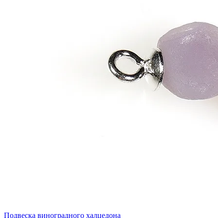
Подвеска виноградного халцедона