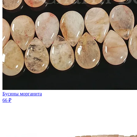
Бусины морганита
66 ₽