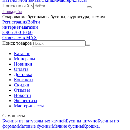
Каталог
Мои заказы
Скидки
Мастер-классы
Поиск по сайту
Палмдейл
Очарование бусинами - бусины, фурнитура, жемчуг
Регистрация
Войти
интернет-магазин
8 965 700 10 60
Отвечаем в MAX
Поиск товаров
Каталог
Минералы
Новинки
Оплата
Доставка
Контакты
Скидки
Отзывы
Новости
Экспертиза
Мастер-классы
Самоцветы
Бусины из натуральных камней
Бусины штучно
Бусины по
формам
Матовые бусины
Мелкие бусины
Крошка,