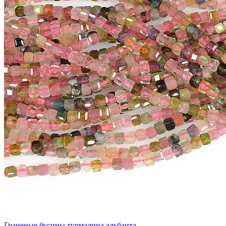
Граненые бусины турмалина эльбаита