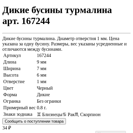
Дикие бусины турмалина
арт. 167244
Дикие бусины турмалина. Диаметр отверстия 1 мм. Цена
указана за одну бусину. Размеры, вес указаны усредненные и
отличаются между бусинами.
Артикул
167244
Длина
9 мм
Ширина
7 мм
Высота
6 мм
Отверстие
1 мм
Цвет
Черный
Форма
Дикие
Огранка
Без огранки
Примерный вес
0.8
г.
Знаки зодиака
♊ Близнецы
♋ Рак
♏ Скорпион
Сообщить о поступлении товара
34 ₽