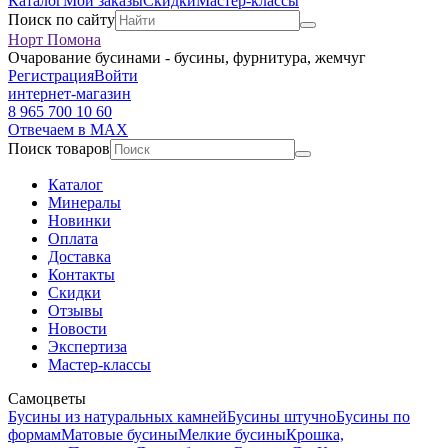
Каталог
Мои заказы
Скидки
Мастер-классы
Поиск по сайту
Норт Помона
Очарование бусинами - бусины, фурнитура, жемчуг
Регистрация
Войти
интернет-магазин
8 965 700 10 60
Отвечаем в MAX
Поиск товаров
Каталог
Минералы
Новинки
Оплата
Доставка
Контакты
Скидки
Отзывы
Новости
Экспертиза
Мастер-классы
Самоцветы
Бусины из натуральных камней
Бусины штучно
Бусины по
формам
Матовые бусины
Мелкие бусины
Крошка,