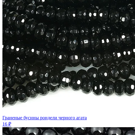
Граненые бусины рондели черного агата
16 ₽