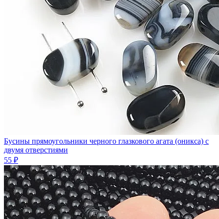
Бусины прямоугольники черного глазкового агата (оникса) с
двумя отверстиями
55 ₽