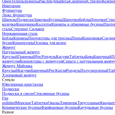
Овен
Телец
Близнецы
Рак
Лев
Дева
Весы
Скорпион
Стрелец
Козеро
Имитации
Фурнитура
Люкс фурнитура
Швензы
Подвески
Замочки
Бусины
Шапочки
Бейлы
Цепочки
Стра
колечки
Концевики
Каллоты
Кримпы и обжимные бусины
Проте
сталь
Стерлинг Сильвер
Нержавеющая сталь
Бейлы
Кримпы
Протекторы для тросика
Пины
Концевики
Соедин
бусин
Коннекторы
Основы для колец
Жемчуг
Натуральный жемчуг
Круглый
Граненый
Рис
Рондель
Касуми
Таблетка
Бива
Барочный
П
жемчугом
Коннекторы с жемчугом
Серьги с натуральным жемч
Жемчуг Майорка
Круглый
Касуми
Барочный
Рис
Капля
Рондель
Полусверленый
Таб
Хлопковый жемчуг
Стекло
Ювелирные кристаллы
Подвески
Подвески в смоле
Стеклянные бусины
Fire
polished
Морские
Таблетки
Овалы
Лэмпворк
Треугольные
Квадрат
Керамические бусины
Фарфоровые бусины
Каучуковые бусины
Разное