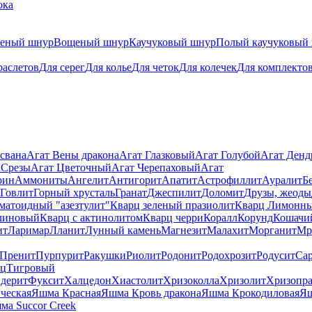
ока
теный шнур
Вощеный шнур
Каучуковый шнур
Полый каучуковый
раслетов
Для серег
Для колье
Для четок
Для колечек
Для комплекто
свана
Агат Вены дракона
Агат Глазковый
Агат Голубой
Агат Ден
 Срезы
Агат Цветочный
Агат Черепаховый
Агат
рин
Аммониты
Ангелит
Антигорит
Апатит
Астрофиллит
Ауралит
Б
Говлит
Горный хрусталь
Гранат
Джеспилит
Доломит
Друзы, жеоды
матоидный "азезтулит"
Кварц зеленый празиолит
Кварц Лимонн
линовый
Кварц с актинолитом
Кварц черри
Коралл
Корунд
Кошачи
ит
Ларимар
Лланит
Лунный камень
Магнезит
Малахит
Морганит
Мр
Пренит
Пурпурит
Ракушки
Риолит
Родонит
Родохрозит
Родусит
Са
рц
Тигровый
дерит
Фуксит
Халцедон
Хиастолит
Хризоколла
Хризолит
Хризопра
ческая
Яшма Красная
Яшма Кровь дракона
Яшма Крокодиловая
Яш
ма Succor Creek