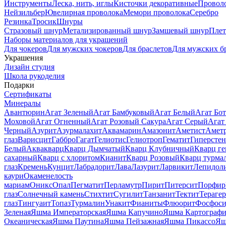
Инструменты
Леска, нить, иглы
Кисточки декоративные
Провол
Нейзильбер
Ювелирная проволока
Мемори проволока
Серебро
Резинка
Тросик
Шнуры
Стразовый шнур
Метализированный шнур
Замшевый шнур
Пле
Наборы материалов для украшений
Для чокеров
Для мужских чокеров
Для браслетов
Для мужских б
Украшения
Дизайн студия
Школа рукоделия
Подарки
Сертификаты
Минералы
Авантюрин
Агат Зеленый
Агат Бамбуковый
Агат Белый
Агат Бот
Моховой
Агат Огненный
Агат Розовый Сакура
Агат Серый
Агат
Черный
Азурит
Азурмалахит
Аквамарин
Амазонит
Аметист
Амет
глаз
Варисцит
Габбро
Гагат
Гелиотис
Гелиотроп
Гематит
Гиперстен
Белый
Аквакварц
Кварц Дымчатый
Кварц Клубничный
Кварц ге
сахарный
Кварц с хлоритом
Кианит
Кварц Розовый
Кварц турма
глаз
Кремень
Кунцит
Лабрадорит
Лава
Лазурит
Ларвикит
Лепидол
каури
Окаменелость
мариам
Оникс
Опал
Пегматит
Перламутр
Пирит
Питерсит
Порфир
глаз
Солнечный камень
Стихтит
Сугилит
Танзанит
Тектит
Тераге
глаз
Тингуаит
Топаз
Турмалин
Унакит
Фианиты
Флюорит
Фосфоси
Зеленая
Яшма Императорская
Яшма Капучино
Яшма Картографи
Океаническая
Яшма Паутина
Яшма Пейзажная
Яшма Пикассо
Яш