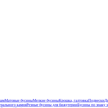
мам
Матовые бусины
Мелкие бусины
Крошка, галтовка
Подвески
Д
урального камня
Резные бусины для бижутерии
Бусины по знаку 