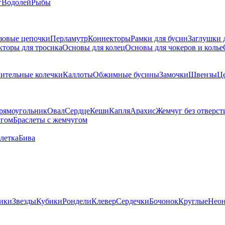
г
Водолей
Рыбы
зовые цепочки
Перламутр
Коннекторы
Рамки для бусин
Заглушки 
кторы для тросика
Основы для колец
Основы для чокеров и колье
ительные колечки
Каллоты
Обжимные бусины
Замочки
Швензы
Ц
рямоугольник
Овал
Сердце
Кеши
Капля
Арахис
Жемчуг без отверст
угом
Браслеты с жемчугом
летка
Бива
ики
Звезды
Кубики
Рондели
Клевер
Сердечки
Бочонок
Круглые
Нео