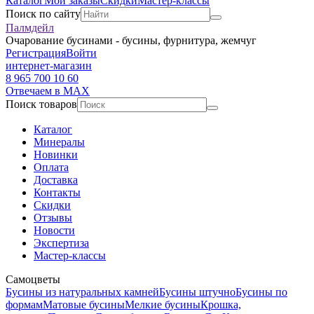
Каталог
Мои заказы
Скидки
Мастер-классы
Поиск по сайту
Палмдейл
Очарование бусинами - бусины, фурнитура, жемчуг
Регистрация
Войти
интернет-магазин
8 965 700 10 60
Отвечаем в MAX
Поиск товаров
Каталог
Минералы
Новинки
Оплата
Доставка
Контакты
Скидки
Отзывы
Новости
Экспертиза
Мастер-классы
Самоцветы
Бусины из натуральных камней
Бусины штучно
Бусины по
формам
Матовые бусины
Мелкие бусины
Крошка,