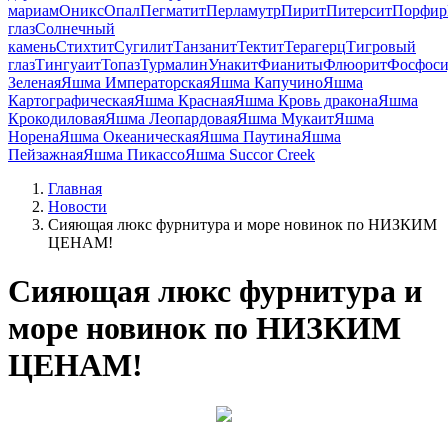
мариам
Оникс
Опал
Пегматит
Перламутр
Пирит
Питерсит
Порфир
глаз
Солнечный
камень
Стихтит
Сугилит
Танзанит
Тектит
Терагерц
Тигровый
глаз
Тингуаит
Топаз
Турмалин
Унакит
Фианиты
Флюорит
Фосфоси
Зеленая
Яшма Императорская
Яшма Капучино
Яшма
Картографическая
Яшма Красная
Яшма Кровь дракона
Яшма
Крокодиловая
Яшма Леопардовая
Яшма Мукаит
Яшма
Норена
Яшма Океаническая
Яшма Паутина
Яшма
Пейзажная
Яшма Пикассо
Яшма Succor Creek
Главная
Новости
Сияющая люкс фурнитура и море новинок по НИЗКИМ
ЦЕНАМ!
Сияющая люкс фурнитура и
море новинок по НИЗКИМ
ЦЕНАМ!