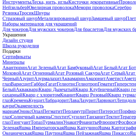
Инструменты
Леска, нить, иглы
Кисточки декоративные
Провол
Нейзильбер
Ювелирная проволока
Мемори проволока
Серебро
Резинка
Тросик
Шнуры
Стразовый шнур
Метализированный шнур
Замшевый шнур
Пле
Наборы материалов для украшений
Для чокеров
Для мужских чокеров
Для браслетов
Для мужских б
Украшения
Дизайн студия
Школа рукоделия
Подарки
Сертификаты
Минералы
Авантюрин
Агат Зеленый
Агат Бамбуковый
Агат Белый
Агат Бот
Моховой
Агат Огненный
Агат Розовый Сакура
Агат Серый
Агат
Черный
Азурит
Азурмалахит
Аквамарин
Амазонит
Аметист
Амет
глаз
Варисцит
Габбро
Гагат
Гелиотис
Гелиотроп
Гематит
Гиперстен
Белый
Аквакварц
Кварц Дымчатый
Кварц Клубничный
Кварц ге
сахарный
Кварц с хлоритом
Кианит
Кварц Розовый
Кварц турма
глаз
Кремень
Кунцит
Лабрадорит
Лава
Лазурит
Ларвикит
Лепидол
каури
Окаменелость
мариам
Оникс
Опал
Пегматит
Перламутр
Пирит
Питерсит
Порфир
глаз
Солнечный камень
Стихтит
Сугилит
Танзанит
Тектит
Тераге
глаз
Тингуаит
Топаз
Турмалин
Унакит
Фианиты
Флюорит
Фосфоси
Зеленая
Яшма Императорская
Яшма Капучино
Яшма Картографи
Океаническая
Яшма Паутина
Яшма Пейзажная
Яшма Пикассо
Яш