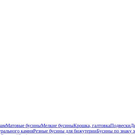
мам
Матовые бусины
Мелкие бусины
Крошка, галтовка
Подвески
Д
урального камня
Резные бусины для бижутерии
Бусины по знаку 