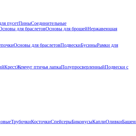
для пусет
Пины
Соединительные
Основы для браслетов
Основы для брошей
Нержавеющая
епочки
Основы для браслетов
Подвески
Бусины
Рамки для
ий
Крест
Жемчуг птичья лапка
Полупросверленный
Подвески с
новые
Трубочки
Косточки
Спейсеры
Биконусы
Капли
Оливки
Башен