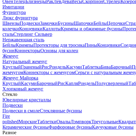
Овен
Телец
Близнецы
Рак
Лев
Дева
Весы
Скорпион
Стрелец
Козеро
Имитации
Фурнитура
Люкс фурнитура
Швензы
Подвески
Замочки
Бусины
Шапочки
Бейлы
Цепочки
Стра
колечки
Концевики
Каллоты
Кримпы и обжимные бусины
Проте
сталь
Стерлинг Сильвер
Нержавеющая сталь
Бейлы
Кримпы
Протекторы для тросика
Пины
Концевики
Соедин
бусин
Коннекторы
Основы для колец
Жемчуг
Натуральный жемчуг
Круглый
Граненый
Рис
Рондель
Касуми
Таблетка
Бива
Барочный
П
жемчугом
Коннекторы с жемчугом
Серьги с натуральным жемч
Жемчуг Майорка
Круглый
Касуми
Барочный
Рис
Капля
Рондель
Полусверленый
Таб
Хлопковый жемчуг
Стекло
Ювелирные кристаллы
Подвески
Подвески в смоле
Стеклянные бусины
Fire
polished
Морские
Таблетки
Овалы
Лэмпворк
Треугольные
Квадрат
Керамические бусины
Фарфоровые бусины
Каучуковые бусины
Разное