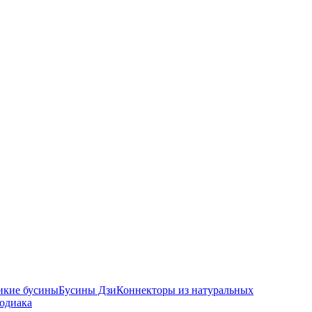
икие бусины
Бусины Дзи
Коннекторы из натуральных
зодиака