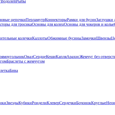
г
Водолей
Рыбы
зовые цепочки
Перламутр
Коннекторы
Рамки для бусин
Заглушки 
кторы для тросика
Основы для колец
Основы для чокеров и колье
ительные колечки
Каллоты
Обжимные бусины
Замочки
Швензы
Ц
рямоугольник
Овал
Сердце
Кеши
Капля
Арахис
Жемчуг без отверст
угом
Браслеты с жемчугом
летка
Бива
ики
Звезды
Кубики
Рондели
Клевер
Сердечки
Бочонок
Круглые
Нео