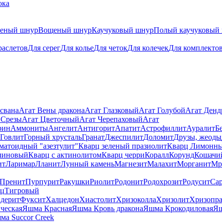
ока
теный шнур
Вощеный шнур
Каучуковый шнур
Полый каучуковый
раслетов
Для серег
Для колье
Для четок
Для колечек
Для комплекто
свана
Агат Вены дракона
Агат Глазковый
Агат Голубой
Агат Ден
 Срезы
Агат Цветочный
Агат Черепаховый
Агат
рин
Аммониты
Ангелит
Антигорит
Апатит
Астрофиллит
Ауралит
Б
Говлит
Горный хрусталь
Гранат
Джеспилит
Доломит
Друзы, жеоды
матоидный "азезтулит"
Кварц зеленый празиолит
Кварц Лимонн
линовый
Кварц с актинолитом
Кварц черри
Коралл
Корунд
Кошачи
ит
Ларимар
Лланит
Лунный камень
Магнезит
Малахит
Морганит
Мр
Пренит
Пурпурит
Ракушки
Риолит
Родонит
Родохрозит
Родусит
Са
рц
Тигровый
дерит
Фуксит
Халцедон
Хиастолит
Хризоколла
Хризолит
Хризопра
ческая
Яшма Красная
Яшма Кровь дракона
Яшма Крокодиловая
Яш
ма Succor Creek