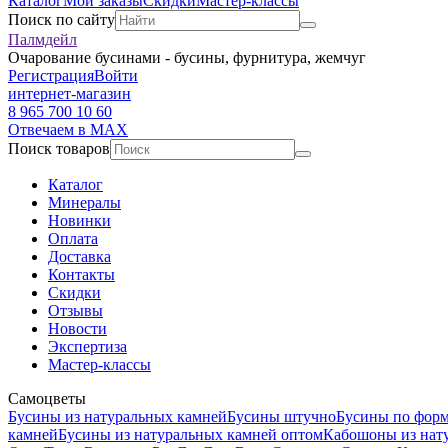
Каталог
Мои заказы
Скидки
Мастер-классы
Поиск по сайту
Палмдейл
Очарование бусинами - бусины, фурнитура, жемчуг
Регистрация
Войти
интернет-магазин
8 965 700 10 60
Отвечаем в MAX
Поиск товаров
Каталог
Минералы
Новинки
Оплата
Доставка
Контакты
Скидки
Отзывы
Новости
Экспертиза
Мастер-классы
Самоцветы
Бусины из натуральных камней
Бусины штучно
Бусины по фор
камней
Бусины из натуральных камней оптом
Кабошоны из нат