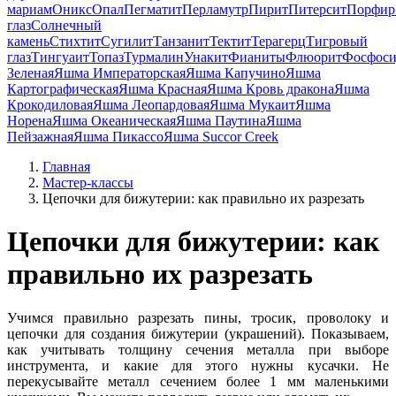
мариам
Оникс
Опал
Пегматит
Перламутр
Пирит
Питерсит
Порфир
глаз
Солнечный
камень
Стихтит
Сугилит
Танзанит
Тектит
Терагерц
Тигровый
глаз
Тингуаит
Топаз
Турмалин
Унакит
Фианиты
Флюорит
Фосфоси
Зеленая
Яшма Императорская
Яшма Капучино
Яшма
Картографическая
Яшма Красная
Яшма Кровь дракона
Яшма
Крокодиловая
Яшма Леопардовая
Яшма Мукаит
Яшма
Норена
Яшма Океаническая
Яшма Паутина
Яшма
Пейзажная
Яшма Пикассо
Яшма Succor Creek
Главная
Мастер-классы
Цепочки для бижутерии: как правильно их разрезать
Цепочки для бижутерии: как
правильно их разрезать
Учимся правильно разрезать пины, тросик, проволоку и
цепочки для создания бижутерии (украшений). Показываем,
как учитывать толщину сечения металла при выборе
инструмента, и какие для этого нужны кусачки. Не
перекусывайте металл сечением более 1 мм маленькими