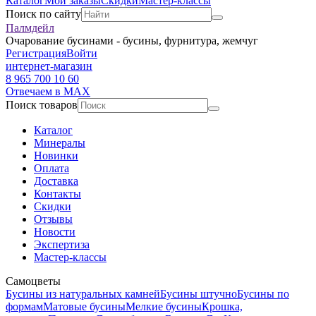
Каталог
Мои заказы
Скидки
Мастер-классы
Поиск по сайту
Палмдейл
Очарование бусинами - бусины, фурнитура, жемчуг
Регистрация
Войти
интернет-магазин
8 965 700 10 60
Отвечаем в MAX
Поиск товаров
Каталог
Минералы
Новинки
Оплата
Доставка
Контакты
Скидки
Отзывы
Новости
Экспертиза
Мастер-классы
Самоцветы
Бусины из натуральных камней
Бусины штучно
Бусины по
формам
Матовые бусины
Мелкие бусины
Крошка,