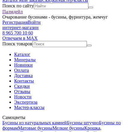
Каталог
Мои заказы
Скидки
Мастер-классы
Поиск по сайту
Палмдейл
Очарование бусинами - бусины, фурнитура, жемчуг
Регистрация
Войти
интернет-магазин
8 965 700 10 60
Отвечаем в MAX
Поиск товаров
Каталог
Минералы
Новинки
Оплата
Доставка
Контакты
Скидки
Отзывы
Новости
Экспертиза
Мастер-классы
Самоцветы
Бусины из натуральных камней
Бусины штучно
Бусины по
формам
Матовые бусины
Мелкие бусины
Крошка,