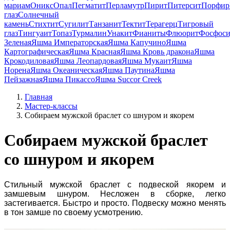
мариам
Оникс
Опал
Пегматит
Перламутр
Пирит
Питерсит
Порфир
глаз
Солнечный
камень
Стихтит
Сугилит
Танзанит
Тектит
Терагерц
Тигровый
глаз
Тингуаит
Топаз
Турмалин
Унакит
Фианиты
Флюорит
Фосфоси
Зеленая
Яшма Императорская
Яшма Капучино
Яшма
Картографическая
Яшма Красная
Яшма Кровь дракона
Яшма
Крокодиловая
Яшма Леопардовая
Яшма Мукаит
Яшма
Норена
Яшма Океаническая
Яшма Паутина
Яшма
Пейзажная
Яшма Пикассо
Яшма Succor Creek
Главная
Мастер-классы
Собираем мужской браслет со шнуром и якорем
Собираем мужской браслет
со шнуром и якорем
Стильный мужской браслет с подвеской якорем и
замшевым шнуром. Несложен в сборке, легко
застегивается. Быстро и просто. Подвеску можно менять
в тон замше по своему усмотрению.