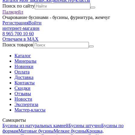
Каталог
Мои заказы
Скидки
Мастер-классы
Поиск по сайту
Палмдейл
Очарование бусинами - бусины, фурнитура, жемчуг
Регистрация
Войти
интернет-магазин
8 965 700 10 60
Отвечаем в MAX
Поиск товаров
Каталог
Минералы
Новинки
Оплата
Доставка
Контакты
Скидки
Отзывы
Новости
Экспертиза
Мастер-классы
Самоцветы
Бусины из натуральных камней
Бусины штучно
Бусины по
формам
Матовые бусины
Мелкие бусины
Крошка,