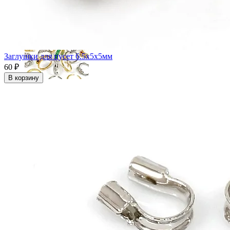
Протекторы для тросика
Заглушки для пусет 6.5x5x5мм
60 ₽
В корзину
Основы для колец
Основы для чокеров и колье
Основы для браслетов