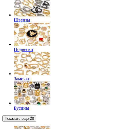
Швензы
Подвески
Замочки
Бусины
Показать еще 20