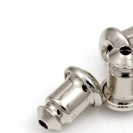
Пины
Соединительные колечки
Концевики
Каллоты
Кримпы и обжимные бусины