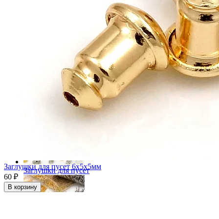
Перламутр
Коннекторы
Рамки для бусин
Заглушки для пусет 6x5x5мм
Заглушки для пусет
60 ₽
В корзину