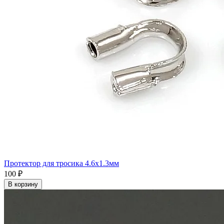
Основы для брошей
Нержавеющая сталь
Стерлинг Сильвер
Протектор для тросика 4.6x1.3мм
100 ₽
В корзину