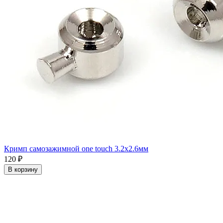
Кримп самозажимной one touch 3.2x2.6мм
120 ₽
В корзину