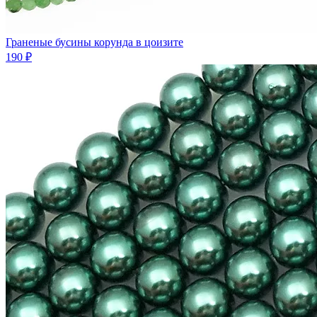
Граненые бусины корунда в цоизите
190 ₽