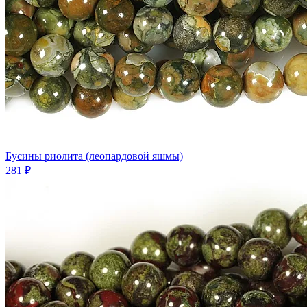
Бусины риолита (леопардовой яшмы)
281 ₽