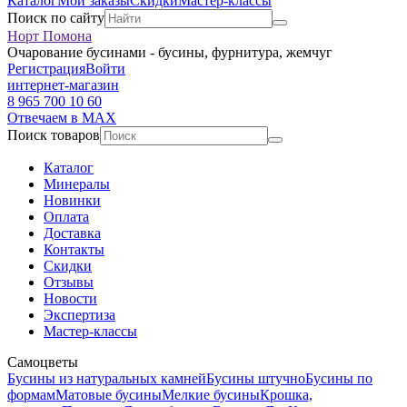
Каталог
Мои заказы
Скидки
Мастер-классы
Поиск по сайту
Норт Помона
Очарование бусинами - бусины, фурнитура, жемчуг
Регистрация
Войти
интернет-магазин
8 965 700 10 60
Отвечаем в MAX
Поиск товаров
Каталог
Минералы
Новинки
Оплата
Доставка
Контакты
Скидки
Отзывы
Новости
Экспертиза
Мастер-классы
Самоцветы
Бусины из натуральных камней
Бусины штучно
Бусины по
формам
Матовые бусины
Мелкие бусины
Крошка,