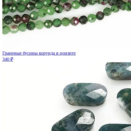
Граненые бусины корунда в цоизите
340 ₽