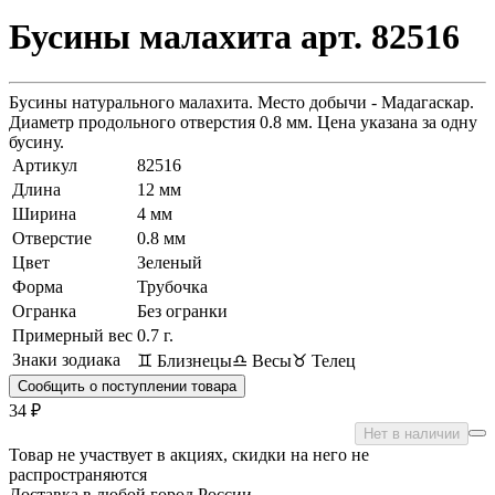
Бусины малахита арт. 82516
Бусины натурального малахита. Место добычи - Мадагаскар.
Диаметр продольного отверстия 0.8 мм. Цена указана за одну
бусину.
Артикул
82516
Длина
12 мм
Ширина
4 мм
Отверстие
0.8 мм
Цвет
Зеленый
Форма
Трубочка
Огранка
Без огранки
Примерный вес
0.7
г.
Знаки зодиака
♊ Близнецы
♎ Весы
♉ Телец
Сообщить о поступлении товара
34 ₽
Нет в наличии
Товар не участвует в акциях, скидки на него не
распространяются
Доставка в любой город России