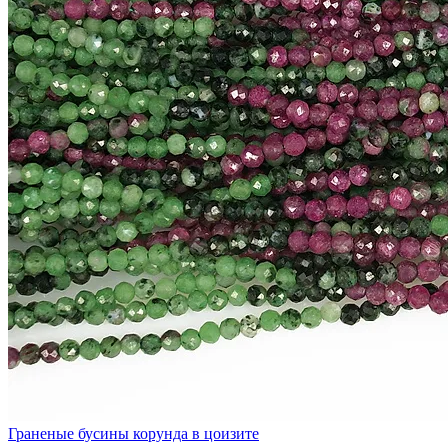
Граненые бусины корунда в цоизите