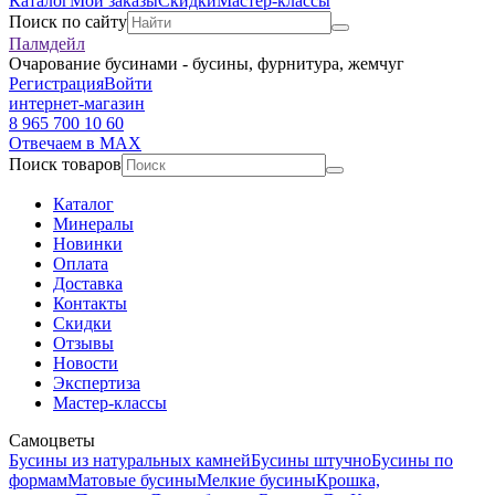
Каталог
Мои заказы
Скидки
Мастер-классы
Поиск по сайту
Палмдейл
Очарование бусинами - бусины, фурнитура, жемчуг
Регистрация
Войти
интернет-магазин
8 965 700 10 60
Отвечаем в MAX
Поиск товаров
Каталог
Минералы
Новинки
Оплата
Доставка
Контакты
Скидки
Отзывы
Новости
Экспертиза
Мастер-классы
Самоцветы
Бусины из натуральных камней
Бусины штучно
Бусины по
формам
Матовые бусины
Мелкие бусины
Крошка,