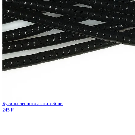
Бусины черного агата хейши
245 ₽