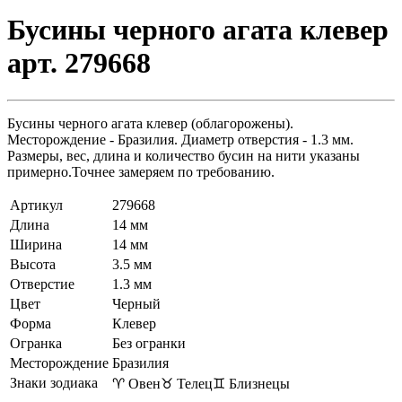
Бусины черного агата клевер
арт. 279668
Бусины черного агата клевер (облагорожены).
Месторождение - Бразилия. Диаметр отверстия - 1.3 мм.
Размеры, вес, длина и количество бусин на нити указаны
примерно.Точнее замеряем по требованию.
Артикул
279668
Длина
14 мм
Ширина
14 мм
Высота
3.5 мм
Отверстие
1.3 мм
Цвет
Черный
Форма
Клевер
Огранка
Без огранки
Месторождение
Бразилия
Знаки зодиака
♈ Овен
♉ Телец
♊ Близнецы