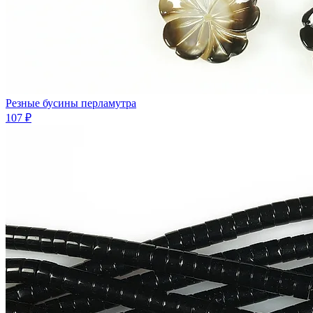
Резные бусины перламутра
107 ₽