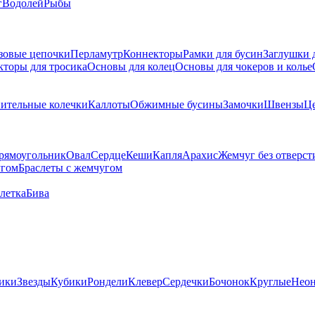
г
Водолей
Рыбы
зовые цепочки
Перламутр
Коннекторы
Рамки для бусин
Заглушки 
кторы для тросика
Основы для колец
Основы для чокеров и колье
ительные колечки
Каллоты
Обжимные бусины
Замочки
Швензы
Ц
рямоугольник
Овал
Сердце
Кеши
Капля
Арахис
Жемчуг без отверст
угом
Браслеты с жемчугом
летка
Бива
ики
Звезды
Кубики
Рондели
Клевер
Сердечки
Бочонок
Круглые
Нео