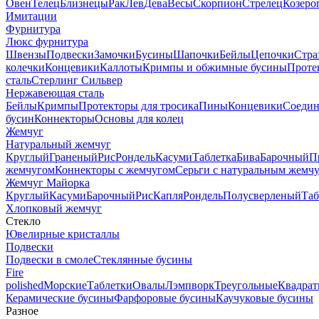
Овен
Телец
Близнецы
Рак
Лев
Дева
Весы
Скорпион
Стрелец
Козеро
Имитации
Фурнитура
Люкс фурнитура
Швензы
Подвески
Замочки
Бусины
Шапочки
Бейлы
Цепочки
Стра
колечки
Концевики
Каллоты
Кримпы и обжимные бусины
Проте
сталь
Стерлинг Сильвер
Нержавеющая сталь
Бейлы
Кримпы
Протекторы для тросика
Пины
Концевики
Соедин
бусин
Коннекторы
Основы для колец
Жемчуг
Натуральный жемчуг
Круглый
Граненый
Рис
Рондель
Касуми
Таблетка
Бива
Барочный
П
жемчугом
Коннекторы с жемчугом
Серьги с натуральным жемч
Жемчуг Майорка
Круглый
Касуми
Барочный
Рис
Капля
Рондель
Полусверленый
Таб
Хлопковый жемчуг
Стекло
Ювелирные кристаллы
Подвески
Подвески в смоле
Стеклянные бусины
Fire
polished
Морские
Таблетки
Овалы
Лэмпворк
Треугольные
Квадрат
Керамические бусины
Фарфоровые бусины
Каучуковые бусины
Разное