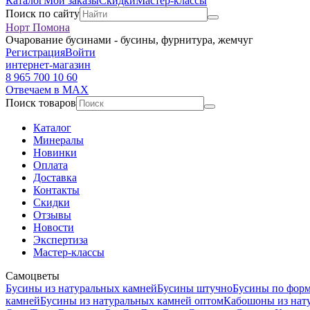
Каталог
Мои заказы
Скидки
Мастер-классы
Поиск по сайту
Норт Помона
Очарование бусинами - бусины, фурнитура, жемчуг
Регистрация
Войти
интернет-магазин
8 965 700 10 60
Отвечаем в MAX
Поиск товаров
Каталог
Минералы
Новинки
Оплата
Доставка
Контакты
Скидки
Отзывы
Новости
Экспертиза
Мастер-классы
Самоцветы
Бусины из натуральных камней
Бусины штучно
Бусины по фор
камней
Бусины из натуральных камней оптом
Кабошоны из нат