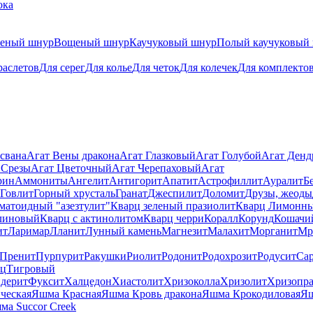
ока
теный шнур
Вощеный шнур
Каучуковый шнур
Полый каучуковый
раслетов
Для серег
Для колье
Для четок
Для колечек
Для комплекто
свана
Агат Вены дракона
Агат Глазковый
Агат Голубой
Агат Ден
 Срезы
Агат Цветочный
Агат Черепаховый
Агат
рин
Аммониты
Ангелит
Антигорит
Апатит
Астрофиллит
Ауралит
Б
Говлит
Горный хрусталь
Гранат
Джеспилит
Доломит
Друзы, жеоды
матоидный "азезтулит"
Кварц зеленый празиолит
Кварц Лимонн
линовый
Кварц с актинолитом
Кварц черри
Коралл
Корунд
Кошачи
ит
Ларимар
Лланит
Лунный камень
Магнезит
Малахит
Морганит
Мр
Пренит
Пурпурит
Ракушки
Риолит
Родонит
Родохрозит
Родусит
Са
рц
Тигровый
дерит
Фуксит
Халцедон
Хиастолит
Хризоколла
Хризолит
Хризопра
ческая
Яшма Красная
Яшма Кровь дракона
Яшма Крокодиловая
Яш
ма Succor Creek