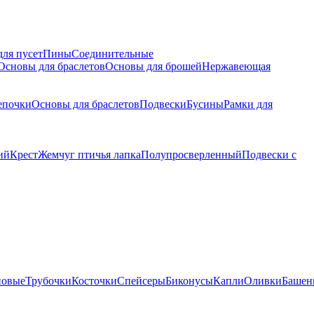
для пусет
Пины
Соединительные
Основы для браслетов
Основы для брошей
Нержавеющая
епочки
Основы для браслетов
Подвески
Бусины
Рамки для
ий
Крест
Жемчуг птичья лапка
Полупросверленный
Подвески с
новые
Трубочки
Косточки
Спейсеры
Биконусы
Капли
Оливки
Башен