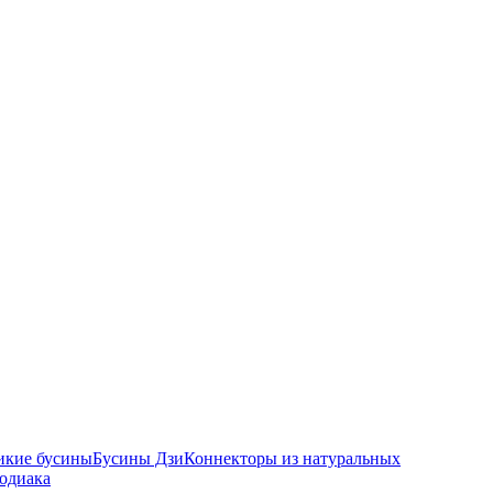
икие бусины
Бусины Дзи
Коннекторы из натуральных
зодиака