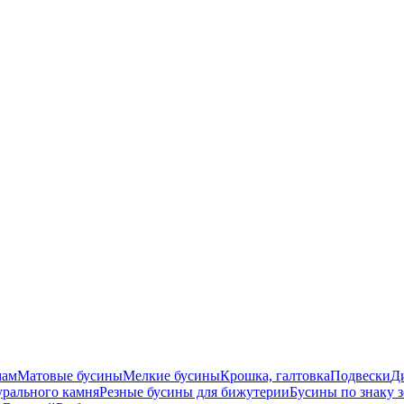
мам
Матовые бусины
Мелкие бусины
Крошка, галтовка
Подвески
Д
урального камня
Резные бусины для бижутерии
Бусины по знаку 