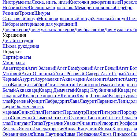
Инструменты
Леска, нить, иглы
Кисточки декоративные
Провол
Нейзильбер
Ювелирная проволока
Мемори проволока
Серебро
Резинка
Тросик
Шнуры
Стразовый шнур
Метализированный шнур
Замшевый шнур
Пле
Наборы материалов для украшений
Для чокеров
Для мужских чокеров
Для браслетов
Для мужских б
Украшения
Дизайн студия
Школа рукоделия
Подарки
Сертификаты
Минералы
Авантюрин
Агат Зеленый
Агат Бамбуковый
Агат Белый
Агат Бот
Моховой
Агат Огненный
Агат Розовый Сакура
Агат Серый
Агат
Черный
Азурит
Азурмалахит
Аквамарин
Амазонит
Аметист
Амет
глаз
Варисцит
Габбро
Гагат
Гелиотис
Гелиотроп
Гематит
Гиперстен
Белый
Аквакварц
Кварц Дымчатый
Кварц Клубничный
Кварц ге
сахарный
Кварц с хлоритом
Кианит
Кварц Розовый
Кварц турма
глаз
Кремень
Кунцит
Лабрадорит
Лава
Лазурит
Ларвикит
Лепидол
каури
Окаменелость
мариам
Оникс
Опал
Пегматит
Перламутр
Пирит
Питерсит
Порфир
глаз
Солнечный камень
Стихтит
Сугилит
Танзанит
Тектит
Тераге
глаз
Тингуаит
Топаз
Турмалин
Унакит
Фианиты
Флюорит
Фосфоси
Зеленая
Яшма Императорская
Яшма Капучино
Яшма Картографи
Океаническая
Яшма Паутина
Яшма Пейзажная
Яшма Пикассо
Яш