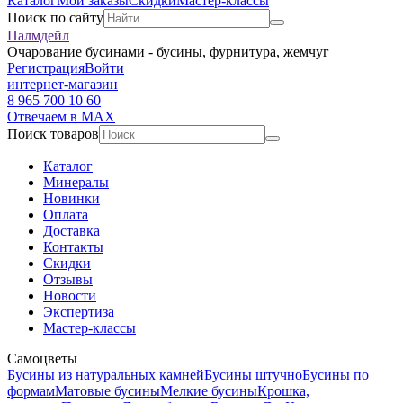
Каталог
Мои заказы
Скидки
Мастер-классы
Поиск по сайту
Палмдейл
Очарование бусинами - бусины, фурнитура, жемчуг
Регистрация
Войти
интернет-магазин
8 965 700 10 60
Отвечаем в MAX
Поиск товаров
Каталог
Минералы
Новинки
Оплата
Доставка
Контакты
Скидки
Отзывы
Новости
Экспертиза
Мастер-классы
Самоцветы
Бусины из натуральных камней
Бусины штучно
Бусины по
формам
Матовые бусины
Мелкие бусины
Крошка,