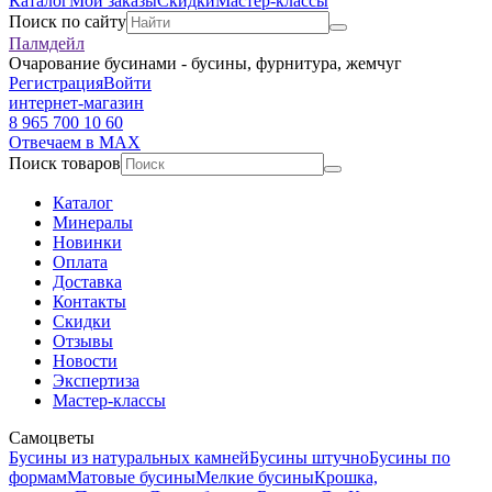
Каталог
Мои заказы
Скидки
Мастер-классы
Поиск по сайту
Палмдейл
Очарование бусинами - бусины, фурнитура, жемчуг
Регистрация
Войти
интернет-магазин
8 965 700 10 60
Отвечаем в MAX
Поиск товаров
Каталог
Минералы
Новинки
Оплата
Доставка
Контакты
Скидки
Отзывы
Новости
Экспертиза
Мастер-классы
Самоцветы
Бусины из натуральных камней
Бусины штучно
Бусины по
формам
Матовые бусины
Мелкие бусины
Крошка,