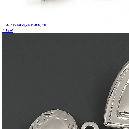
Подвеска жук носорог
495 ₽