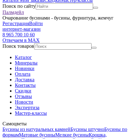
Каталог
Мои заказы
Скидки
Мастер-классы
Поиск по сайту
Палмдейл
Очарование бусинами - бусины, фурнитура, жемчуг
Регистрация
Войти
интернет-магазин
8 965 700 10 60
Отвечаем в MAX
Поиск товаров
Каталог
Минералы
Новинки
Оплата
Доставка
Контакты
Скидки
Отзывы
Новости
Экспертиза
Мастер-классы
Самоцветы
Бусины из натуральных камней
Бусины штучно
Бусины по
формам
Матовые бусины
Мелкие бусины
Крошка,