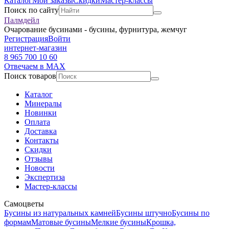
Каталог
Мои заказы
Скидки
Мастер-классы
Поиск по сайту
Палмдейл
Очарование бусинами - бусины, фурнитура, жемчуг
Регистрация
Войти
интернет-магазин
8 965 700 10 60
Отвечаем в MAX
Поиск товаров
Каталог
Минералы
Новинки
Оплата
Доставка
Контакты
Скидки
Отзывы
Новости
Экспертиза
Мастер-классы
Самоцветы
Бусины из натуральных камней
Бусины штучно
Бусины по
формам
Матовые бусины
Мелкие бусины
Крошка,