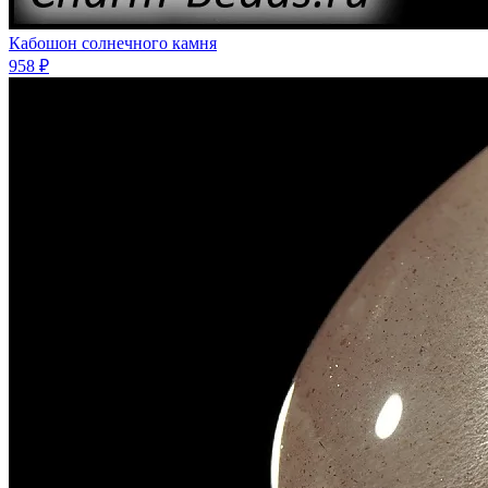
Кабошон солнечного камня
958 ₽