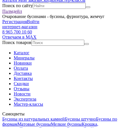
Каталог
Мои заказы
Скидки
Мастер-классы
Поиск по сайту
Палмдейл
Очарование бусинами - бусины, фурнитура, жемчуг
Регистрация
Войти
интернет-магазин
8 965 700 10 60
Отвечаем в MAX
Поиск товаров
Каталог
Минералы
Новинки
Оплата
Доставка
Контакты
Скидки
Отзывы
Новости
Экспертиза
Мастер-классы
Самоцветы
Бусины из натуральных камней
Бусины штучно
Бусины по
формам
Матовые бусины
Мелкие бусины
Крошка,