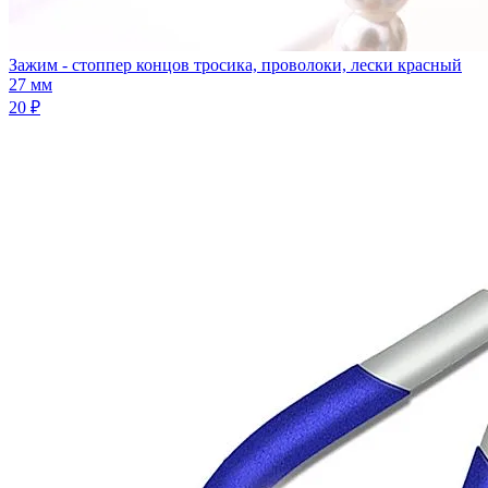
Зажим - стоппер концов тросика, проволоки, лески красный
27 мм
20 ₽