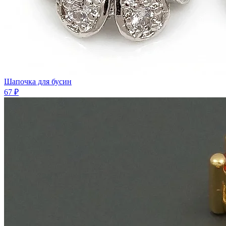
Шaпочка для бусин
67 ₽