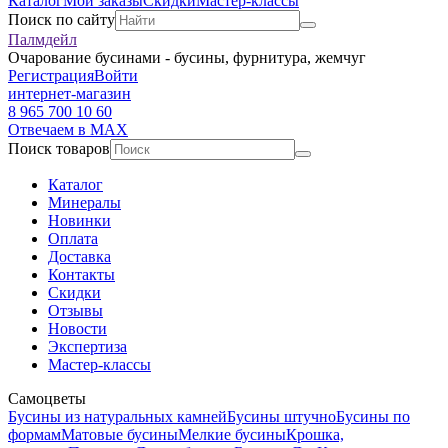
Каталог
Мои заказы
Скидки
Мастер-классы
Поиск по сайту
Палмдейл
Очарование бусинами - бусины, фурнитура, жемчуг
Регистрация
Войти
интернет-магазин
8 965 700 10 60
Отвечаем в MAX
Поиск товаров
Каталог
Минералы
Новинки
Оплата
Доставка
Контакты
Скидки
Отзывы
Новости
Экспертиза
Мастер-классы
Самоцветы
Бусины из натуральных камней
Бусины штучно
Бусины по
формам
Матовые бусины
Мелкие бусины
Крошка,