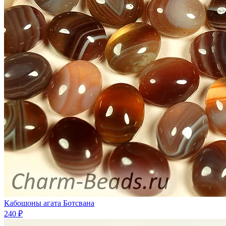
Кабошоны агата Ботсвана
240 ₽