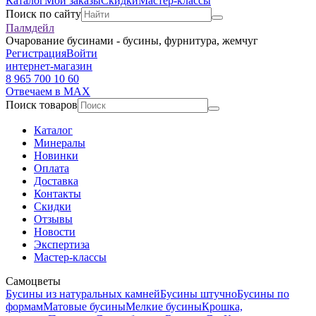
Каталог
Мои заказы
Скидки
Мастер-классы
Поиск по сайту
Палмдейл
Очарование бусинами - бусины, фурнитура, жемчуг
Регистрация
Войти
интернет-магазин
8 965 700 10 60
Отвечаем в MAX
Поиск товаров
Каталог
Минералы
Новинки
Оплата
Доставка
Контакты
Скидки
Отзывы
Новости
Экспертиза
Мастер-классы
Самоцветы
Бусины из натуральных камней
Бусины штучно
Бусины по
формам
Матовые бусины
Мелкие бусины
Крошка,