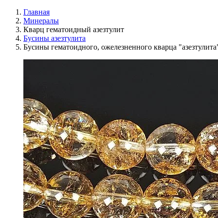
Главная
Минералы
Кварц гематоидный азезтулит
Бусины азезтулита
Бусины гематоидного, ожелезненного кварца "азезтулита