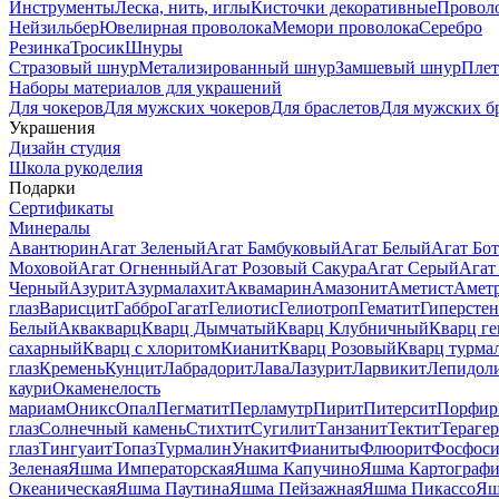
Инструменты
Леска, нить, иглы
Кисточки декоративные
Провол
Нейзильбер
Ювелирная проволока
Мемори проволока
Серебро
Резинка
Тросик
Шнуры
Стразовый шнур
Метализированный шнур
Замшевый шнур
Пле
Наборы материалов для украшений
Для чокеров
Для мужских чокеров
Для браслетов
Для мужских б
Украшения
Дизайн студия
Школа рукоделия
Подарки
Сертификаты
Минералы
Авантюрин
Агат Зеленый
Агат Бамбуковый
Агат Белый
Агат Бот
Моховой
Агат Огненный
Агат Розовый Сакура
Агат Серый
Агат
Черный
Азурит
Азурмалахит
Аквамарин
Амазонит
Аметист
Амет
глаз
Варисцит
Габбро
Гагат
Гелиотис
Гелиотроп
Гематит
Гиперстен
Белый
Аквакварц
Кварц Дымчатый
Кварц Клубничный
Кварц ге
сахарный
Кварц с хлоритом
Кианит
Кварц Розовый
Кварц турма
глаз
Кремень
Кунцит
Лабрадорит
Лава
Лазурит
Ларвикит
Лепидол
каури
Окаменелость
мариам
Оникс
Опал
Пегматит
Перламутр
Пирит
Питерсит
Порфир
глаз
Солнечный камень
Стихтит
Сугилит
Танзанит
Тектит
Тераге
глаз
Тингуаит
Топаз
Турмалин
Унакит
Фианиты
Флюорит
Фосфоси
Зеленая
Яшма Императорская
Яшма Капучино
Яшма Картографи
Океаническая
Яшма Паутина
Яшма Пейзажная
Яшма Пикассо
Яш