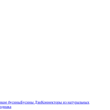
икие бусины
Бусины Дзи
Коннекторы из натуральных
зодиака