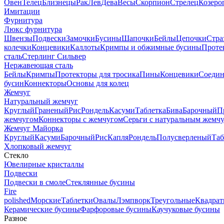
Овен
Телец
Близнецы
Рак
Лев
Дева
Весы
Скорпион
Стрелец
Козеро
Имитации
Фурнитура
Люкс фурнитура
Швензы
Подвески
Замочки
Бусины
Шапочки
Бейлы
Цепочки
Стра
колечки
Концевики
Каллоты
Кримпы и обжимные бусины
Проте
сталь
Стерлинг Сильвер
Нержавеющая сталь
Бейлы
Кримпы
Протекторы для тросика
Пины
Концевики
Соедин
бусин
Коннекторы
Основы для колец
Жемчуг
Натуральный жемчуг
Круглый
Граненый
Рис
Рондель
Касуми
Таблетка
Бива
Барочный
П
жемчугом
Коннекторы с жемчугом
Серьги с натуральным жемч
Жемчуг Майорка
Круглый
Касуми
Барочный
Рис
Капля
Рондель
Полусверленый
Таб
Хлопковый жемчуг
Стекло
Ювелирные кристаллы
Подвески
Подвески в смоле
Стеклянные бусины
Fire
polished
Морские
Таблетки
Овалы
Лэмпворк
Треугольные
Квадрат
Керамические бусины
Фарфоровые бусины
Каучуковые бусины
Разное