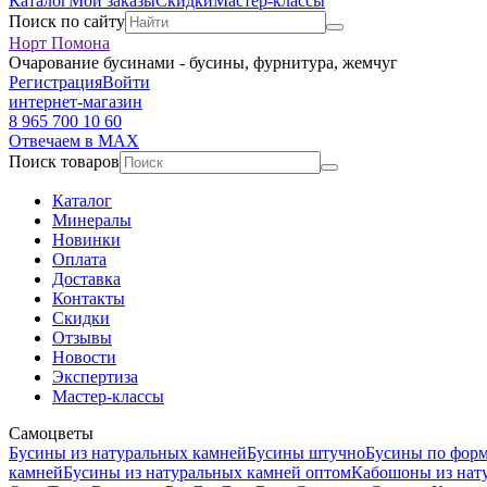
Каталог
Мои заказы
Скидки
Мастер-классы
Поиск по сайту
Норт Помона
Очарование бусинами - бусины, фурнитура, жемчуг
Регистрация
Войти
интернет-магазин
8 965 700 10 60
Отвечаем в MAX
Поиск товаров
Каталог
Минералы
Новинки
Оплата
Доставка
Контакты
Скидки
Отзывы
Новости
Экспертиза
Мастер-классы
Самоцветы
Бусины из натуральных камней
Бусины штучно
Бусины по фор
камней
Бусины из натуральных камней оптом
Кабошоны из нат