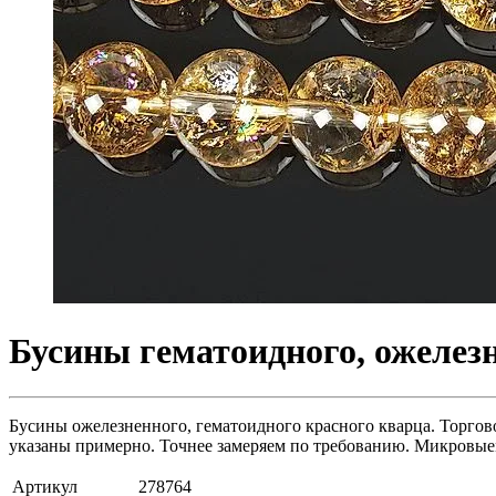
Бусины гематоидного, ожелезн
Бусины ожелезненного, гематоидного красного кварца. Торговое
указаны примерно. Точнее замеряем по требованию. Микровые
Артикул
278764