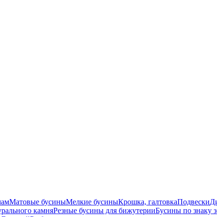
мам
Матовые бусины
Мелкие бусины
Крошка, галтовка
Подвески
Д
урального камня
Резные бусины для бижутерии
Бусины по знаку 