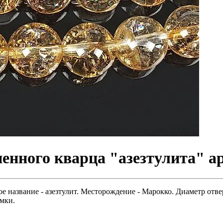
енного кварца "азезтулита" ар
 название - азезтулит. Месторождение - Марокко. Диаметр отвер
мки.