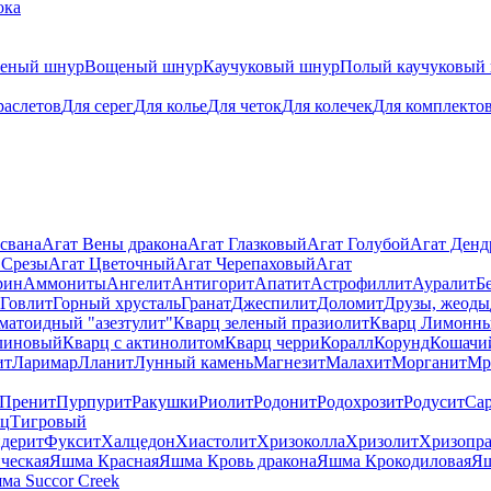
ока
теный шнур
Вощеный шнур
Каучуковый шнур
Полый каучуковый
раслетов
Для серег
Для колье
Для четок
Для колечек
Для комплекто
свана
Агат Вены дракона
Агат Глазковый
Агат Голубой
Агат Ден
 Срезы
Агат Цветочный
Агат Черепаховый
Агат
рин
Аммониты
Ангелит
Антигорит
Апатит
Астрофиллит
Ауралит
Б
Говлит
Горный хрусталь
Гранат
Джеспилит
Доломит
Друзы, жеоды
матоидный "азезтулит"
Кварц зеленый празиолит
Кварц Лимонн
линовый
Кварц с актинолитом
Кварц черри
Коралл
Корунд
Кошачи
ит
Ларимар
Лланит
Лунный камень
Магнезит
Малахит
Морганит
Мр
Пренит
Пурпурит
Ракушки
Риолит
Родонит
Родохрозит
Родусит
Са
рц
Тигровый
дерит
Фуксит
Халцедон
Хиастолит
Хризоколла
Хризолит
Хризопра
ческая
Яшма Красная
Яшма Кровь дракона
Яшма Крокодиловая
Яш
ма Succor Creek