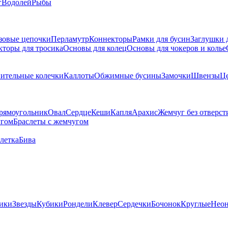
г
Водолей
Рыбы
зовые цепочки
Перламутр
Коннекторы
Рамки для бусин
Заглушки 
кторы для тросика
Основы для колец
Основы для чокеров и колье
ительные колечки
Каллоты
Обжимные бусины
Замочки
Швензы
Ц
рямоугольник
Овал
Сердце
Кеши
Капля
Арахис
Жемчуг без отверст
угом
Браслеты с жемчугом
летка
Бива
ики
Звезды
Кубики
Рондели
Клевер
Сердечки
Бочонок
Круглые
Нео