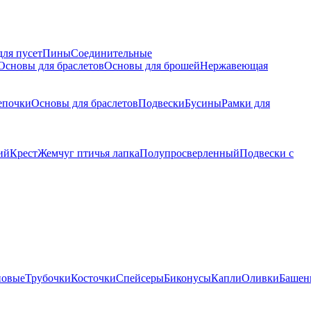
для пусет
Пины
Соединительные
Основы для браслетов
Основы для брошей
Нержавеющая
епочки
Основы для браслетов
Подвески
Бусины
Рамки для
ий
Крест
Жемчуг птичья лапка
Полупросверленный
Подвески с
новые
Трубочки
Косточки
Спейсеры
Биконусы
Капли
Оливки
Башен